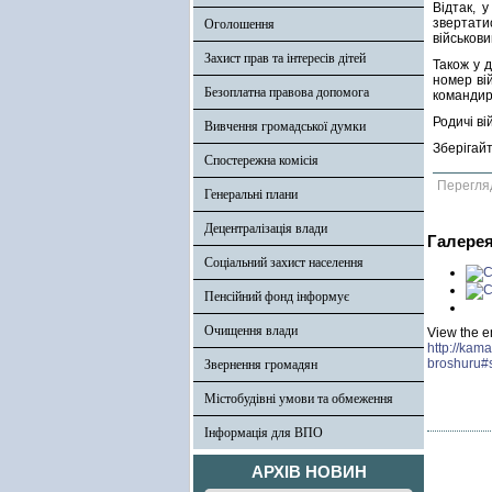
Відтак, 
звертати
Оголошення
військови
Захист прав та інтересів дітей
Також у 
номер ві
Безоплатна правова допомога
командира
Родичі ві
Вивчення громадської думки
Зберігайт
Спостережна комісія
Перегля
Генеральні плани
Децентралізація влади
Галере
Соціальний захист населення
Пенсійний фонд інформує
Очищення влади
View the e
http://kam
broshuru#
Звернення громадян
Містобудівні умови та обмеження
Інформація для ВПО
АРХІВ НОВИН