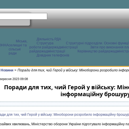
Діяльність РДА
Міська,
Структура
Структурні підрозділи. Основні функці
ОННА
селищні та
роботи райдержадміністрації
Звіти про виконання пл
сільські
райдержадміністрації
Керівництво райдержадміністра
ради
Довідник телефонів
Новини
>
Поради для тих, чий Герой у війську: Міноборони розробило інфо
 вересня 2023 09:08
Поради для тих, чий Герой у війську: Мі
інформаційну брошур
 зайвих хвилювань, Міністерство оборони України підготувало інформаційну па