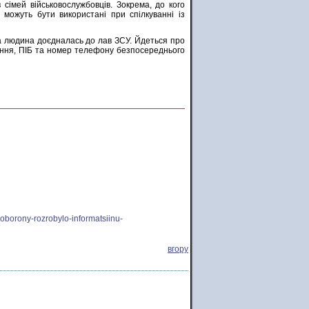
в сімей військовослужбовців. Зокрема, до кого
 можуть бути використані при спілкуванні із
ка людина доєдналась до лав ЗСУ. Йдеться про
звання, ПІБ та номер телефону безпосереднього
noborony-rozrobylo-informatsiinu-
вгору