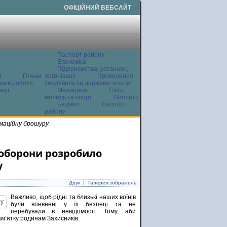
ОФІЦІЙНИЙ ВЕБСАЙТ
Паспорт району
Економіка
Підприємства, установи,
ї
Плани
організації
Проведення
анів роботи
закупівель за державні кошти
ції
Медицина
Сім'я,
молодь та спорт
Виплати
Бюджет
Паспорт
району
рмаційну брошуру
ноборони розробило
у
Друк
Галерея зображень
Важливо, щоб рідні та близькі наших воїнів
були впевнені у їх безпеці та не
перебували в невідомості. Тому, аби
м’ятку родинам Захисників.