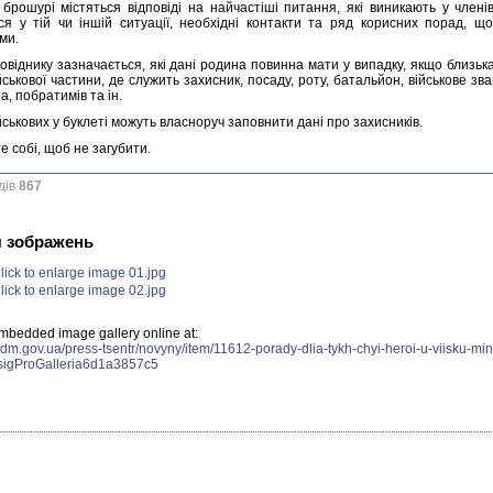
у брошурі містяться відповіді на найчастіші питання, які виникають у члені
ся у тій чи іншій ситуації, необхідні контакти та ряд корисних порад, що
ми.
довіднику зазначається, які дані родина повинна мати у випадку, якщо близь
йськової частини, де служить захисник, посаду, роту, батальйон, військове 
, побратимів та ін.
йськових у буклеті можуть власноруч заповнити дані про захисників.
е собі, щоб не загубити.
дів
867
я зображень
mbedded image gallery online at:
adm.gov.ua/press-tsentr/novyny/item/11612-porady-dlia-tykh-chyi-heroi-u-viisku-mi
sigProGalleria6d1a3857c5