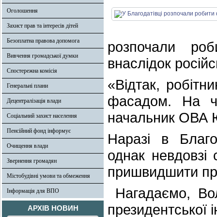
Оголошення
Захист прав та інтересів дітей
Безоплатна правова допомога
розпочали роб
Вивчення громадської думки
внаслідок російс
Спостережна комісія
«Відтак, робіт
Генеральні плани
фасадом. На ч
Децентралізація влади
начальник ОВА 
Соціальний захист населення
Пенсійний фонд інформує
Наразі в Благо
Очищення влади
однак невдовзі 
Звернення громадян
пришвидшити пр
Містобудівні умови та обмеження
Нагадаємо, Вол
Інформація для ВПО
президентської і
АРХІВ НОВИН