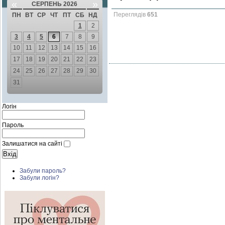
«
»
СЕРПЕНЬ 2026
Переглядів
651
ПН
ВТ
СР
ЧТ
ПТ
СБ
НД
1
2
3
4
5
6
7
8
9
10
11
12
13
14
15
16
17
18
19
20
21
22
23
24
25
26
27
28
29
30
31
Логін
Пароль
Залишатися на сайті
Забули пароль?
Забули логін?