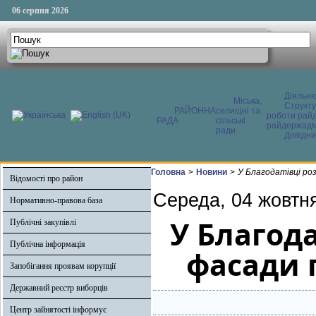
06 серпня 2026
Діяльні
Міська,
Структ
РАЙОННА
селищні та
роботи райд
РАДА
сільські
райдержадмі
ради
Довідни
Головна
>
Новини
>
У Благодатівці ро
Відомості про район
Середа, 04 жовтн
Нормативно-правова база
У Благод
Публічні закупівлі
Публічна інформація
фасади 
Запобігання проявам корупції
Державний реєстр виборців
Центр зайнятості інформує