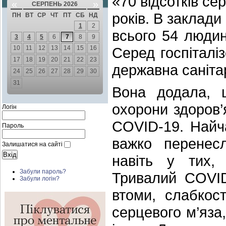
«70 відсотків се
«
»
СЕРПЕНЬ 2026
років. В заклади
ПН
ВТ
СР
ЧТ
ПТ
СБ
НД
1
2
всього 54 людин
3
4
5
6
7
8
9
10
11
12
13
14
15
16
Серед госпіталі
17
18
19
20
21
22
23
державна санітар
24
25
26
27
28
29
30
31
Вона додала,
охорони здоров’
Логін
COVID-19. Найча
Пароль
важко перенесл
Залишатися на сайті
навіть у тих,
Забули пароль?
Тривалий COVID-
Забули логін?
втоми, слабкос
серцевого м’яза,