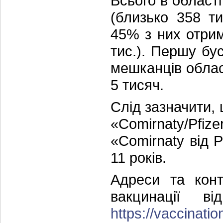
Всього в област
(близько 358 ти
45% з них отрим
тис.). Першу бу
мешканців облас
5 тисяч.
Слід зазначити,
«Comirnaty/Pfiz
«Comirnaty від P
11 років.
Адреси та конт
вакцинації в
https://vaccinatio