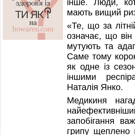
інше. Люди, ко
мають вищий риз
«Те, що за літн
означає, що він
мутують та ада
Саме тому коро
як одне із сезо
іншими респір
Наталія Янко.
Медикиня нага
найефективніши
запобігання ва
грипу щеплено 