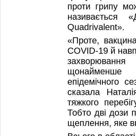
проти грипу мо
називається 
Quadrivalent».
«Проте, вакцин
COVID-19 й навп
захворювання
щонайменше 
епідемічного се
сказала Натал
тяжкого перебі
Тобто дві дози 
щеплення, яке вв