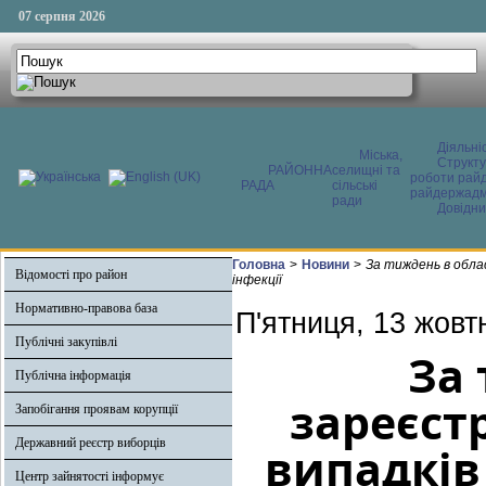
07 серпня 2026
Діяльні
Міська,
Структ
РАЙОННА
селищні та
роботи райд
РАДА
сільські
райдержадмі
ради
Довідни
Головна
>
Новини
>
За тиждень в облас
Відомості про район
інфекції
Нормативно-правова база
П'ятниця, 13 жовт
Публічні закупівлі
За 
Публічна інформація
зареєст
Запобігання проявам корупції
Державний реєстр виборців
випадків
Центр зайнятості інформує