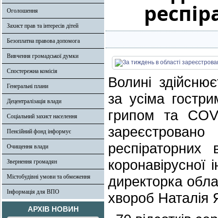
респіра
Оголошення
Захист прав та інтересів дітей
Безоплатна правова допомога
Вивчення громадської думки
Спостережна комісія
Волині здійснює
Генеральні плани
за усіма гостри
Децентралізація влади
грипом та COVI
Соціальний захист населення
зареєстрован
Пенсійний фонд інформує
респіраторних 
Очищення влади
коронавірусної 
Звернення громадян
Містобудівні умови та обмеження
директорка обла
Інформація для ВПО
хвороб Наталія 
АРХІВ НОВИН