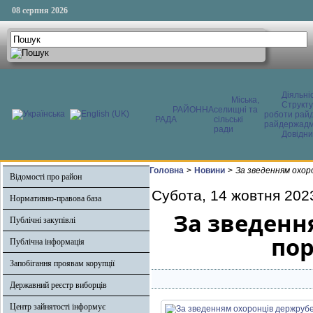
08 серпня 2026
Діяльні
Міська,
Структ
РАЙОННА
селищні та
роботи райд
РАДА
сільські
райдержадмі
ради
Довідни
Головна
>
Новини
>
За зведенням охор
Відомості про район
Субота, 14 жовтня 202
Нормативно-правова база
За зведенн
Публічні закупівлі
пор
Публічна інформація
Запобігання проявам корупції
Державний реєстр виборців
Центр зайнятості інформує