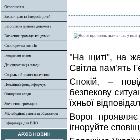
Оголошення
Захист прав та інтересів дітей
Безоплатна правова допомога
Вивчення громадської думки
Спостережна комісія
"На щиті", на ж
Генеральні плани
Світла пам'ять 
Децентралізація влади
Соціальний захист населення
Спокій, – пов
Пенсійний фонд інформує
безпекову ситуац
Очищення влади
їхньої відповідал
Звернення громадян
Містобудівні умови та обмеження
Ворог проявляє 
Інформація для ВПО
ігноруйте сповіщ
АРХІВ НОВИН