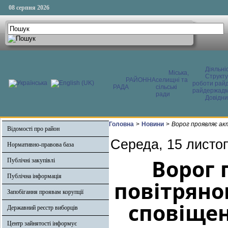
08 серпня 2026
Діяльні
Міська,
Структ
РАЙОННА
селищні та
роботи райд
РАДА
сільські
райдержадмі
ради
Довідни
Головна
>
Новини
>
Ворог проявляє ак
Відомості про район
Середа, 15 листо
Нормативно-правова база
Ворог 
Публічні закупівлі
Публічна інформація
повітряно
Запобігання проявам корупції
сповіщен
Державний реєстр виборців
Центр зайнятості інформує