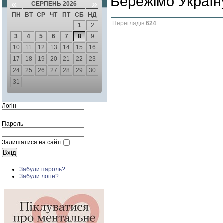
Бережімо Україн
«
»
СЕРПЕНЬ 2026
ПН
ВТ
СР
ЧТ
ПТ
СБ
НД
Переглядів
624
1
2
3
4
5
6
7
8
9
10
11
12
13
14
15
16
17
18
19
20
21
22
23
24
25
26
27
28
29
30
31
Логін
Пароль
Залишатися на сайті
Забули пароль?
Забули логін?