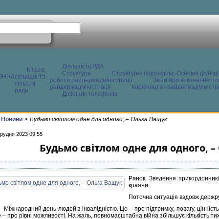
Діяльність РДА
Міська,
Структура
Структурні підрозділи. Основні функці
ОННА
селищні та
роботи райдержадміністрації
Звіти про виконання пл
сільські
райдержадміністрації
Керівництво райдержадміністра
ради
Довідник телефонів
Новини
>
Будьмо світлом одне для одного, – Ольга Ващук
грудня 2023 09:55
Будьмо світлом одне для одного, –
Ранок. Зведення прикордонників
краяни.
Поточна ситуація вздовж держр
– Міжнародний день людей з інвалідністю. Це – про підтримку, повагу, цінність
 – про рівні можливості. На жаль, повномасштабна війна збільшує кількість ти