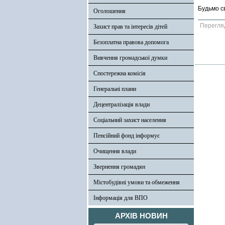
Будьмо с
Оголошення
Перегля
Захист прав та інтересів дітей
Безоплатна правова допомога
Вивчення громадської думки
Спостережна комісія
Генеральні плани
Децентралізація влади
Соціальний захист населення
Пенсійний фонд інформує
Очищення влади
Звернення громадян
Містобудівні умови та обмеження
Інформація для ВПО
АРХІВ НОВИН