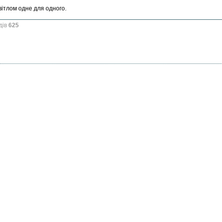
вітлом одне для одного.
дів
625