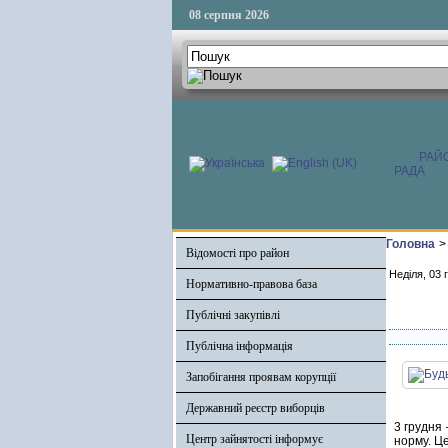
08 серпня 2026
РАЙ
РАДА
Головна
>
Відомості про район
Неділя, 03 
Нормативно-правова база
Публічні закупівлі
Публічна інформація
Запобігання проявам корупції
Державний реєстр виборців
3 грудня 
Центр зайнятості інформує
норму. Це