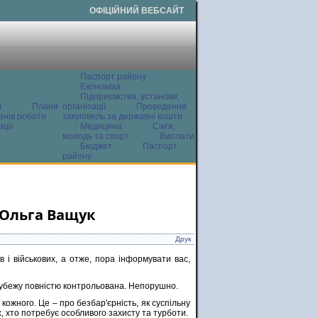
ОФІЦІЙНИЙ ВЕБСАЙТ
Паспорт району
Економіка
Підприємства, установи,
ї
Плани
організації
Проведення
анів роботи
закупівель за державні кошти
ції
Медицина
Сім'я,
молодь та спорт
Виплати
Бюджет
Паспорт
району
 Ольга Ващук
Друк
 і військових, а отже, пора інформувати вас,
убежу повністю контрольована. Непорушно.
 кожного. Це – про безбар'єрність, як суспільну
х, хто потребує особливого захисту та турботи.