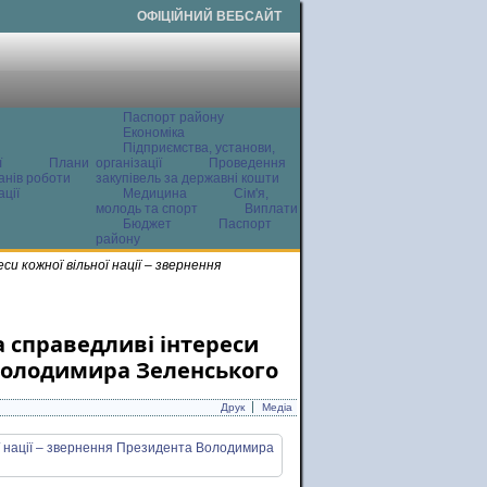
ОФІЦІЙНИЙ ВЕБСАЙТ
Паспорт району
Економіка
Підприємства, установи,
ї
Плани
організації
Проведення
анів роботи
закупівель за державні кошти
ції
Медицина
Сім'я,
молодь та спорт
Виплати
Бюджет
Паспорт
району
и кожної вільної нації – звернення
а справедливі інтереси
 Володимира Зеленського
Друк
Медіа