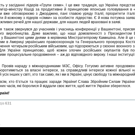
сть у засіданні лідерів «Групи семи». І це вже традиція, що Україна предста
м’єр-міністру Кішіді за продуктивне й принципове японське головування в 
і ми вже обговорюємо з Джорджею, пані главою уряду Італії, пріоритети іта
и й кожному з лідерів «сімки» за особисте лідерство. Є й нова потужна заява
ажливих речей для нашої держави, для наших людей враховані в заяві.
 я також звернувся до учасників і учасниць конференції у Вашингтоні, присв
ого виробництва. Дуже важливо, що наші домовленості з Президентом Б
й у Вашингтоні цими днями в керівника Мінстратегпрому Камишіна. Але й це
ми в Америці українських правоохоронців та Генерального прокурора Кості
чення чотирьом російським військовим, що підозрюються у скоєнні воєнного 
Для України принципово, щоб кожен злочин російських окупантів був по
иве процесуальне продовження – аж до відповідного вироку. І наші інституц
 Провів нараду з міжнародниками МЗС, Офісу. Готуємо активне продовженн
боротиметься за власні інтереси, за справедливі інтереси кожної вільної 
 усіх інших у світі, хто так само, як і ми в Україні, цінує свободу та міжнародни
всім, хто б’ється та працює заради України! Слава Збройним Силам України! 
зних часів, які боролися й віддали своє життя, щоб життя України збереглося.
раїні!
дів
631