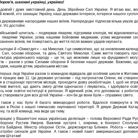
оров’я, шановні українці, українки!
 довгий і дуже змістовний день. День Збройних Сил України. Я вітаю вас, вої
 кожній, хто захищає Україну, наші державні інтереси, інтереси нашого суспільс
в державними нагородами наших воїнів. Напередодні підписав кілька указів д
і. Усі достойні.
 військовий шпиталь – подякував лікарям, підтримав хлопців, які відновлюють
 лікарями України, усіма нашими бойовими медиками, усіма медичними се
анених воїнів, які повертають до життя після важких ударів окупанта.
 сьогодні й «Охматдит» – на Миколая. І це символічно, що за оновленим кален
 Сил, основи оборони, та день Святого Миколая. Саме життя говорить про т
ультура українського народу – це те, що можливе лише на фундаменті могут
тів – разом з усіма Силами оборони й безпеки нашої держави. Важливо, що
дям, нашим дітям, українським містам.
 перша леді України разом із командою відвідала дві особливі школи в Житоми
іл працює вже 11. Це державні установи – під патронатом Олени, які створені
я в стаціонарі протягом місяців, проходити довгу реабілітацію. І, щоб не втра
бливі вчителі, що дають змогу дітям одночасно і лікуватись, і здобувати осв
ь нові освітні інституції в регіонах. Я вдячний усім, хто допомагає з роботою 
 створювати для всіх дітей України – хоч би де вони були – справжнє свято.
 також у нас було й багато міжнародної роботи. Вдалося повернути в Укр
ані в Росію з нашої тимчасово окупованої території. Я дякую Державі Ката
у, та всій команді, яка веде цю тему.
працює у Вашингтоні наша українська делегація – голова Верховної Ради Ру
оборони Рустем Умєров. Важливі зустрічі і, зокрема, в Конгресі Сполуче
та Байдена. Міністр оборони Остін, держсекретар Блінкен. Робота – макси
потрібні сигнали для України. А також і новий пакет американської допомоги
ним Штатам!