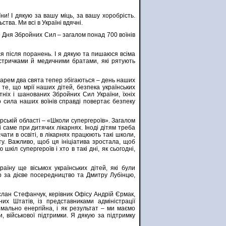
ни! І дякую за вашу міць, за вашу хоробрість.
тва. Ми всі в Україні вдячні.
о Дня Збройних Сил – загалом понад 700 воїнів
ся після поранень. І я дякую та пишаюся всіма
стричками й медичними братами, які рятують
дарем два свята тепер збігаються – день наших
е, що мрії наших дітей, безпека українських
ніх і шанованих Збройних Сил України, їхніх
 сила наших воїнів справді повертає безпеку
рській області – «Школи супергероїв». Загалом
 саме при дитячих лікарнях. Іноді дітям треба
чати в освіті, в лікарнях працюють такі школи,
іту. Важливо, щоб ця ініціатива зростала, щоб
шкіл супергероїв і хто в такі дні, як сьогодні,
аїну ще вісьмох українських дітей, які були
р за дієве посередництво та Дмитру Лубінцю,
слан Стефанчук, керівник Офісу Андрій Єрмак,
них Штатів, із представниками адміністрації
мально енергійна, і як результат – ми маємо
, військової підтримки. Я дякую за підтримку