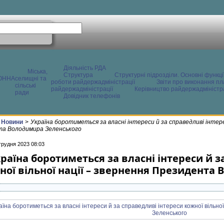
Діяльність РДА
Міська,
Структура
Структурні підрозділи. Основні функці
ОННА
селищні та
роботи райдержадміністрації
Звіти про виконання пл
сільські
райдержадміністрації
Керівництво райдержадміністра
ради
Довідник телефонів
Новини
>
Україна боротиметься за власні інтереси й за справедливі інтерес
а Володимира Зеленського
грудня 2023 08:03
раїна боротиметься за власні інтереси й з
ної вільної нації – звернення Президента