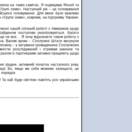
влена на таких самітах. Я подякував Японії та
«Групі семи». Наступний рік – це головування
лійського головування. Для мене було важливо
 «Групи семи», зокрема, на підтримку України.
яченої нашій спільній роботі з Америкою щодо
айденом поступово реалізовуються. Багато
 ще не все… Я хочу відзначити також роботу з
на. Вагомі кроки – Сполучені Штати висунули
злочину – у катуванні громадянина Сполучених
вністю розслідуваний і отримав законне та
ії разом із партнерами активно працюють щодо
я грудня, активний початок наступного року.
нації. Бо, якщо ми себе можемо захищати, це
й порядок.
Та хай буде світлою пам’ять усіх українських