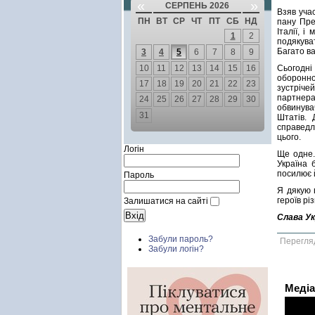
«
»
СЕРПЕНЬ 2026
Взяв уча
ПН
ВТ
СР
ЧТ
ПТ
СБ
НД
пану Пре
Італії, 
1
2
подякуват
Багато в
3
4
5
6
7
8
9
10
11
12
13
14
15
16
Сьогодні
оборонн
17
18
19
20
21
22
23
зустріче
партнера
24
25
26
27
28
29
30
обвинува
31
Штатів. 
справедл
цього.
Логін
Ще одне.
Україна 
посилює й
Пароль
Я дякую 
героїв рі
Залишатися на сайті
Слава Ук
Забули пароль?
Перегля
Забули логін?
Медіа