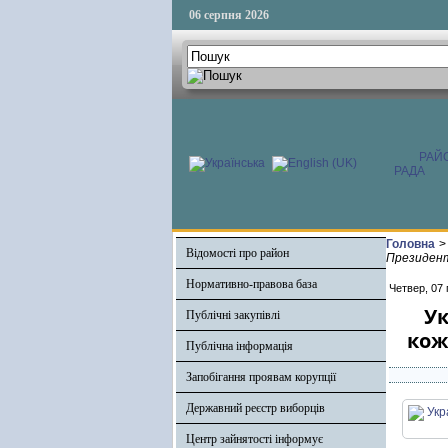
06 серпня 2026
РАЙ
РАДА
Головна
>
Відомості про район
Президент
Нормативно-правова база
Четвер, 07 
Ук
Публічні закупівлі
кож
Публічна інформація
Запобігання проявам корупції
Державний реєстр виборців
Центр зайнятості інформує