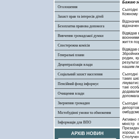
Бажаю зд
Оголошення
Сьогодні
Кожному й
Захист прав та інтересів дітей
Відзначи
відзначен
Безоплатна правова допомога
Відвідав
Вивчення громадської думки
воєнними
життя пор
Спостережна комісія
Відвідав
Збройних
Генеральні плани
родин, к
результа
Децентралізація влади
нашим лю
Соціальний захист населення
Сьогодні
таких шк
лікуватис
Пенсійний фонд інформує
такі осо
додавалис
Очищення влади
допомагає
Звернення громадян
Сьогодні
депортов
омбудсмен
Містобудівні умови та обмеження
Активно 
Інформація для ВПО
міністр 
Президен
хороші, 
АРХІВ НОВИН
Сполуче