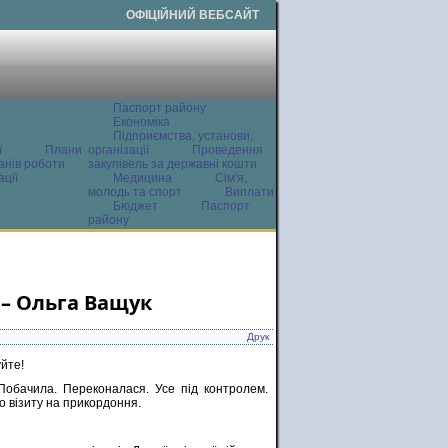
ОФІЦІЙНИЙ ВЕБСАЙТ
Паспорт району
Економіка
Підприємства, установи,
ї
Плани
організації
Проведення
анів роботи
закупівель за державні кошти
ції
Медицина
Сім'я,
молодь та спорт
Виплати
Бюджет
Паспорт
району
, – Ольга Ващук
Друк
уйте!
Побачила. Переконалася. Усе під контролем.
о візиту на прикордоння.