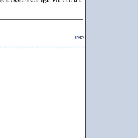
роти людяності часів Другої світової війни та
вгору