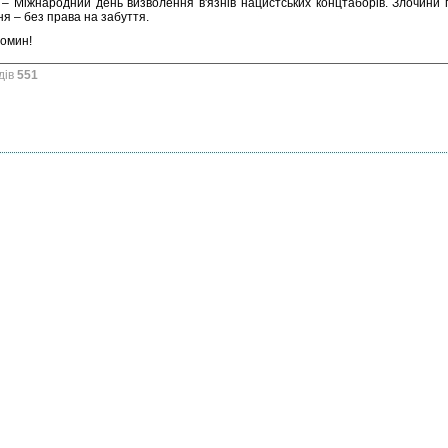
я – Міжнародний день визволення в'язнів нацистських концтаборів. Злочини п
я – без права на забуття.
помин!
дів
551