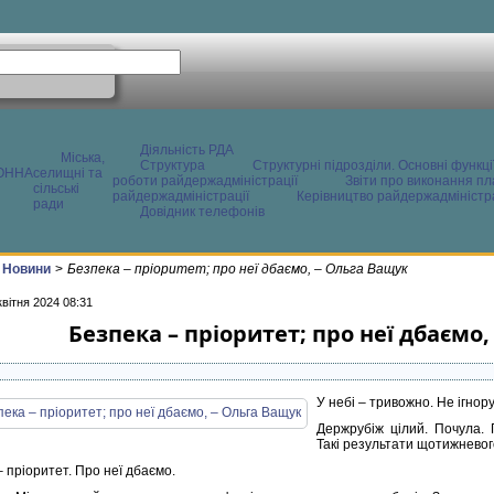
Діяльність РДА
Міська,
Структура
Структурні підрозділи. Основні функці
ОННА
селищні та
роботи райдержадміністрації
Звіти про виконання пл
сільські
райдержадміністрації
Керівництво райдержадміністра
ради
Довідник телефонів
Новини
>
Безпека – пріоритет; про неї дбаємо, – Ольга Ващук
квітня 2024 08:31
Безпека – пріоритет; про неї дбаємо
У небі – тривожно. Не ігнор
Держрубіж цілий. Почула. 
Такі результати щотижневог
 пріоритет. Про неї дбаємо.