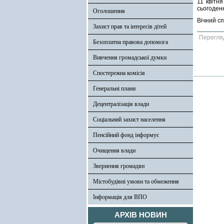
11 квітн
сьогоденн
Оголошення
Вічний с
Захист прав та інтересів дітей
Перегля
Безоплатна правова допомога
Вивчення громадської думки
Спостережна комісія
Генеральні плани
Децентралізація влади
Соціальний захист населення
Пенсійний фонд інформує
Очищення влади
Звернення громадян
Містобудівні умови та обмеження
Інформація для ВПО
АРХІВ НОВИН