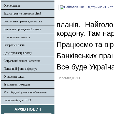
Оголошення
Захист прав та інтересів дітей
Безоплатна правова допомога
планів. Найгол
Вивчення громадської думки
кордону. Там нар
Спостережна комісія
Працюємо та вір
Генеральні плани
Децентралізація влади
Банківських прац
Соціальний захист населення
Все буде Україна
Пенсійний фонд інформує
Очищення влади
Переглядів
513
Звернення громадян
Містобудівні умови та обмеження
Інформація для ВПО
АРХІВ НОВИН