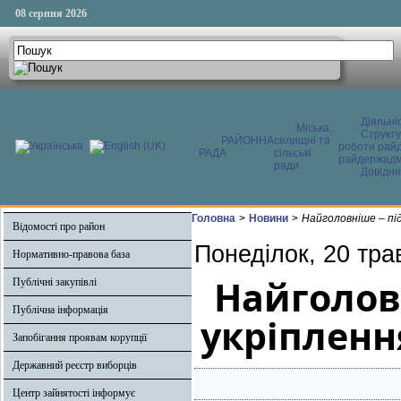
08 серпня 2026
Діяльні
Міська,
Структ
РАЙОННА
селищні та
роботи райд
РАДА
сільські
райдержадмі
ради
Довідни
Головна
>
Новини
>
Найголовніше – пі
Відомості про район
Понеділок, 20 тра
Нормативно-правова база
Найголов
Публічні закупівлі
Публічна інформація
укріпленн
Запобігання проявам корупції
Державний реєстр виборців
Центр зайнятості інформує