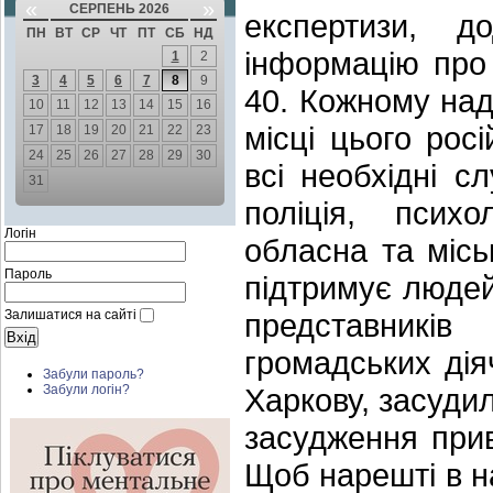
«
»
СЕРПЕНЬ 2026
експертизи, 
ПН
ВТ
СР
ЧТ
ПТ
СБ
НД
інформацію про 
1
2
3
4
5
6
7
8
9
40. Кожному над
10
11
12
13
14
15
16
місці цього росі
17
18
19
20
21
22
23
24
25
26
27
28
29
30
всі необхідні 
31
поліція, психо
Логін
обласна та місь
Пароль
підтримує людей 
Залишатися на сайті
представників
громадських діяч
Забули пароль?
Харкову, засудил
Забули логін?
засудження прив
Щоб нарешті в н