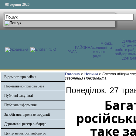
08 серпня 2026
Діяльні
Міська,
Структ
РАЙОННА
селищні та
роботи райд
РАДА
сільські
райдержадмі
ради
Довідни
Головна
>
Новини
>
Багато лідерів зас
Відомості про район
звернення Президента
Нормативно-правова база
Понеділок, 27 тра
Публічні закупівлі
Бага
Публічна інформація
російськ
Запобігання проявам корупції
Державний реєстр виборців
таке з
Центр зайнятості інформує