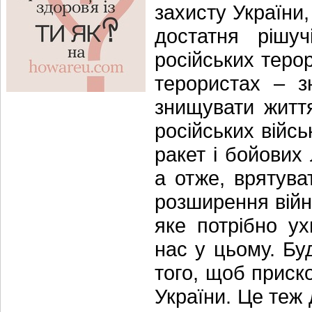
захисту України,
достатня рішуч
російських терор
терористах – з
знищувати житт
російських війсь
ракет і бойових
а отже, врятува
розширення війн
яке потрібно у
нас у цьому. Б
того, щоб приск
України. Це теж 