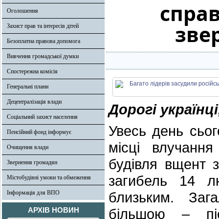
справ
Оголошення
зве
Захист прав та інтересів дітей
Безоплатна правова допомога
Вивчення громадської думки
Спостережна комісія
Генеральні плани
Децентралізація влади
Дорогі українці
Соціальний захист населення
Увесь день сьог
Пенсійний фонд інформує
місці влучання
Очищення влади
будівля вщент 
Звернення громадян
загибель 14 л
Містобудівні умови та обмеження
Інформація для ВПО
близьким. Заг
АРХІВ НОВИН
більшою – пі