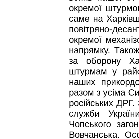
окремої штурмов
саме на Харківщи
повітряно-деса
окремої механіз
напрямку. Також
за оборону Ха
штурмам у райо
наших прикордо
разом з усіма С
російських ДРГ.
служби Україн
Чопського заго
Вовчанська. Ос