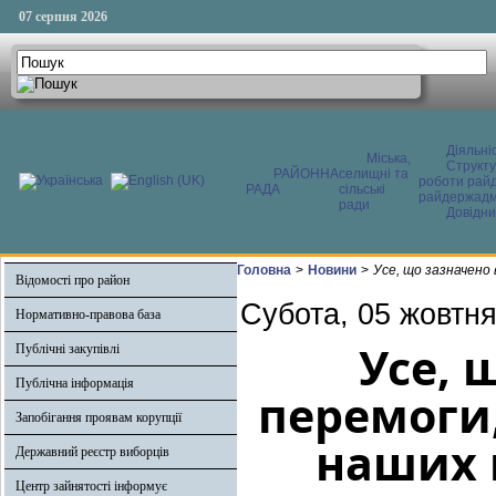
07 серпня 2026
Діяльні
Міська,
Структ
РАЙОННА
селищні та
роботи райд
РАДА
сільські
райдержадмі
ради
Довідни
Головна
>
Новини
>
Усе, що зазначено
Відомості про район
Субота, 05 жовтня
Нормативно-правова база
Усе, 
Публічні закупівлі
Публічна інформація
перемоги
Запобігання проявам корупції
наших 
Державний реєстр виборців
Центр зайнятості інформує