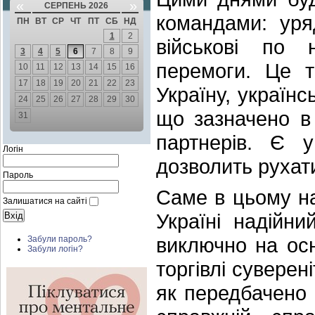
«
»
СЕРПЕНЬ 2026
командами: уря
ПН
ВТ
СР
ЧТ
ПТ
СБ
НД
1
2
військові по 
3
4
5
6
7
8
9
перемоги. Це 
10
11
12
13
14
15
16
17
18
19
20
21
22
23
Україну, українс
24
25
26
27
28
29
30
що зазначено в
31
партнерів. Є 
Логін
дозволить рухат
Пароль
Саме в цьому н
Залишатися на сайті
Україні надійн
виключно на осн
Забули пароль?
Забули логін?
торгівлі суверен
як передбачено 