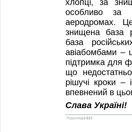
хлопці, за зни
особливо за в
аеродромах. Ц
знищена база р
база російськ
авіабомбами – ц
підтримка для ф
що недостатньо
рішучі кроки – 
впевнений в цьо
Слава Україні!
Переглядів
621