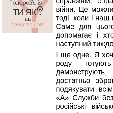
справжній, спр
війни. Це можли
тоді, коли і наш
Саме для цьог
допомагає і хт
наступний тижде
І ще одне. Я хоч
роду готуют
демонструють
достатньо збро
подякувати всі
«А» Служби безп
російські війс