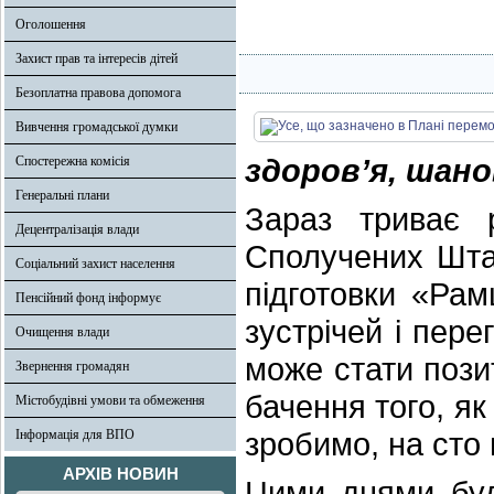
Оголошення
Захист прав та інтересів дітей
Безоплатна правова допомога
Вивчення громадської думки
здоровʼя, шанов
Спостережна комісія
Генеральні плани
Зараз триває 
Децентралізація влади
Сполучених Шта
Соціальний захист населення
підготовки «Рам
Пенсійний фонд інформує
зустрічей і пере
Очищення влади
може стати пози
Звернення громадян
бачення того, як
Містобудівні умови та обмеження
зробимо, на сто
Інформація для ВПО
АРХІВ НОВИН
Цими днями буд