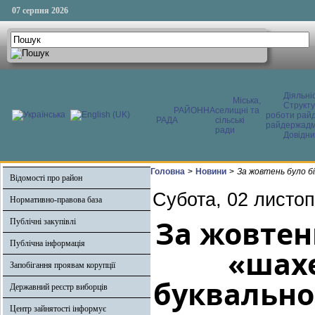
07 серпня 2026
Діяльні
Міська,
Структ
РАЙОННА
селищні та
роботи райд
РАДА
сільські
райдержадмі
ради
Довідни
Головна
>
Новини
>
За жовтень було б
Відомості про район
Субота, 02 листоп
Нормативно-правова база
За жовтен
Публічні закупівлі
Публічна інформація
«шахе
Запобігання проявам корупції
буквально
Державний реєстр виборців
Центр зайнятості інформує