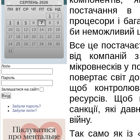
«
»
СЕРПЕНЬ 2026
постачання в Р
ПН
ВТ
СР
ЧТ
ПТ
СБ
НД
1
2
процесори і баг
3
4
5
6
7
8
9
би неможливий ц
10
11
12
13
14
15
16
17
18
19
20
21
22
23
Все це постачаєт
24
25
26
27
28
29
30
31
від компаній 
мікровнесків у п
Логін
повертає світ д
Пароль
щоб контролюв
Залишатися на сайті
ресурсів. Щоб 
санкції, які да
Забули пароль?
Забули логін?
війну.
Так само як із