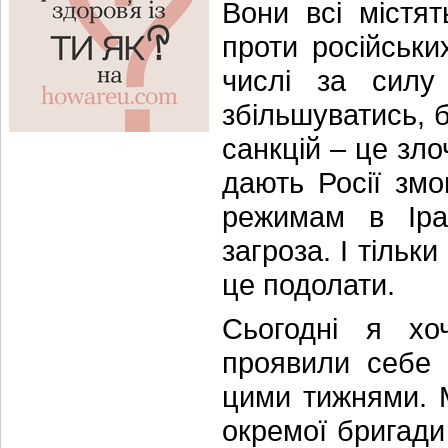
Вони всі містя
проти російськи
числі за силу 
збільшуватись, 
санкцій – це зло
дають Росії зм
режимам в Іран
загроза. І тіль
це подолати.
Сьогодні я хоч
проявили себе 
цими тижнями. 
окремої бригади 