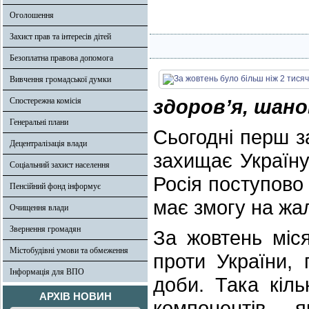
Оголошення
Захист прав та інтересів дітей
Безоплатна правова допомога
Вивчення громадської думки
здоровʼя, шанов
Спостережна комісія
Генеральні плани
Сьогодні перш з
Децентралізація влади
захищає Україну
Соціальний захист населення
Росія поступово 
Пенсійний фонд інформує
має змогу на жал
Очищення влади
Звернення громадян
За жовтень міс
Містобудівні умови та обмеження
проти України,
Інформація для ВПО
доби. Така кіл
АРХІВ НОВИН
компонентів,