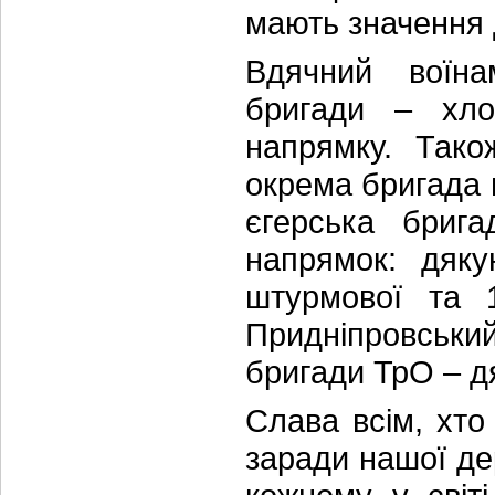
мають значення д
Вдячний воїна
бригади – хло
напрямку. Тако
окрема бригада 
єгерська брига
напрямок: дяку
штурмової та 1
Придніпровськи
бригади ТрО – д
Слава всім, хто
заради нашої де