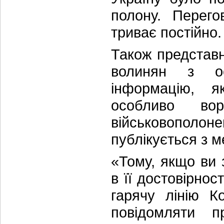
полону. Перего
триває постійно.
Також представ
волинян з ос
інформацію, я
особливо во
військовополо
публікується з 
«Тому, якщо ви 
в її достовірно
гарячу лінію К
повідомляти п