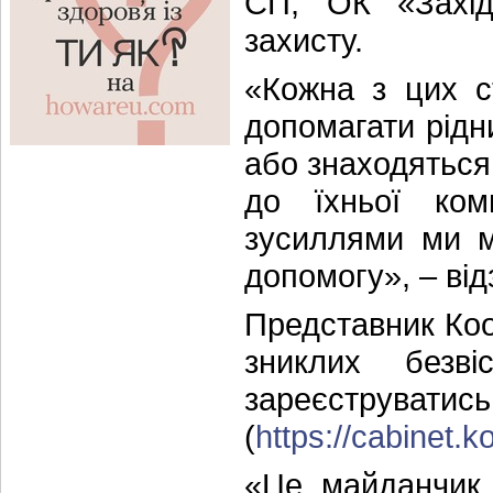
СП, ОК «Захід
захисту.
«Кожна з цих с
допомагати рідни
або знаходяться 
до їхньої ком
зусиллями ми м
допомогу», – ві
Представник Коо
зниклих безві
зареєструват
(
https://cabinet.k
«Це майданчик 