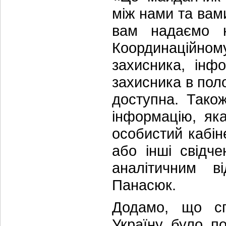
між нами та вам
вам надаємо н
Координаційном
захисника, інф
захисника в пол
доступна. Тако
інформацію, як
особистий кабін
або інші свідч
аналітичним в
Панасюк.
Додамо, що сп
Україну було по