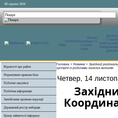
08 серпня 2026
Діяльні
Міська,
Структ
РАЙОННА
селищні та
роботи райд
РАДА
сільські
райдержадмі
ради
Довідни
Головна
>
Новини
>
Західний регіонал
Відомості про район
зустрічі із родичами зниклих волинян
Нормативно-правова база
Четвер, 14 листоп
Публічні закупівлі
Західн
Публічна інформація
Координа
Запобігання проявам корупції
Державний реєстр виборців
Центр зайнятості інформує