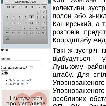
«
»
СЕРПЕНЬ 2026
колективні зустр
ПН
ВТ
СР
ЧТ
ПТ
СБ
НД
1
2
полон або зникл
3
4
5
6
7
8
9
Каширський, а та
10
11
12
13
14
15
16
17
18
19
20
21
22
23
розповів предс
24
25
26
27
28
29
30
Коордштабу Анд
31
Такі ж зустрічі
Логін
відбудуться 
Пароль
Луцькому район
Залишатися на сайті
штабу. Для спі
Уповноваженог
Забули пароль?
Забули логін?
Уповноваженого
особливих обст