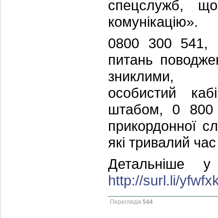
спецслужб, щ
комунікацію».
0800 300 541, 
питань поводже
зниклим
особистий каб
штабом, 0 800 
прикордонної сл
які тривалий час
Детальніше у
http://surl.li/yfwfx
Переглядів
544