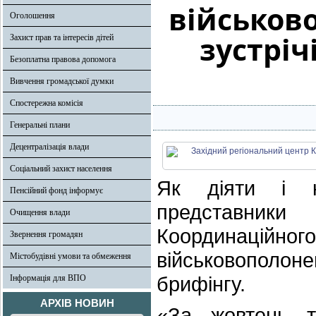
військов
Оголошення
зустріч
Захист прав та інтересів дітей
Безоплатна правова допомога
Вивчення громадської думки
Спостережна комісія
Генеральні плани
Децентралізація влади
Соціальний захист населення
Як діяти і к
Пенсійний фонд інформує
представники
Очищення влади
Координаційн
Звернення громадян
військовополон
Містобудівні умови та обмеження
брифінгу.
Інформація для ВПО
АРХІВ НОВИН
«За жовтень 