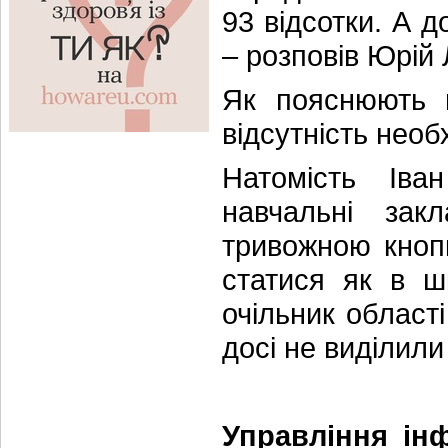
93 відсотки. А д
– розповів Юрій 
Як пояснюють 
відсутність необ
Натомість Іва
навчальні зак
тривожною кноп
статися як в ш
очільник області
досі не виділили
Управління інф