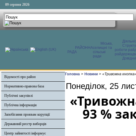
09 серпня 2026
Діяльні
Міська,
Структ
РАЙОННА
селищні та
роботи райд
РАДА
сільські
райдержадмі
ради
Довідни
Головна
>
Новини
>
«Тривожна кнопка»
Відомості про район
Понеділок, 25 лис
Нормативно-правова база
«Тривожн
Публічні закупівлі
Публічна інформація
93 % за
Запобігання проявам корупції
Державний реєстр виборців
Центр зайнятості інформує