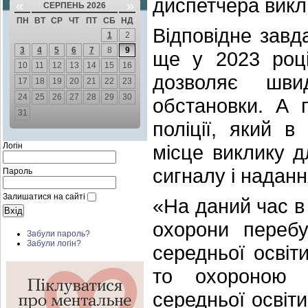
диспетчера викл
«
»
СЕРПЕНЬ 2026
ПН
ВТ
СР
ЧТ
ПТ
СБ
НД
Відповідне завд
1
2
3
4
5
6
7
8
9
ще у 2023 році
10
11
12
13
14
15
16
дозволяє шви
17
18
19
20
21
22
23
24
25
26
27
28
29
30
обстановки. А 
31
поліції, який 
Логін
місце виклику 
сигналу і наданн
Пароль
Залишатися на сайті
«На даний час в 
охорони перебу
Забули пароль?
Забули логін?
середньої освіт
то охороною з
середньої освіт