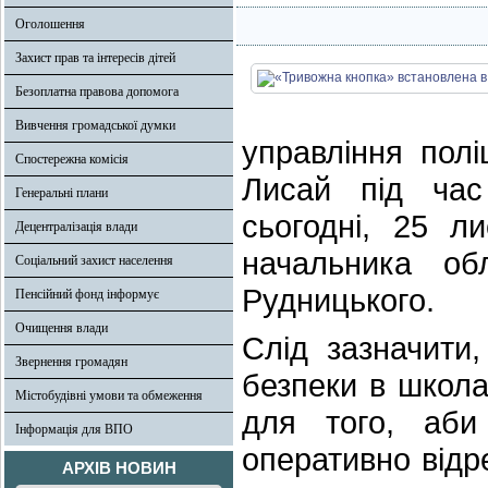
Оголошення
Захист прав та інтересів дітей
Безоплатна правова допомога
Вивчення громадської думки
управління полі
Спостережна комісія
Лисай під час
Генеральні плани
сьогодні, 25 л
Децентралізація влади
начальника обл
Соціальний захист населення
Рудницького.
Пенсійний фонд інформує
Очищення влади
Слід зазначити
Звернення громадян
безпеки в школа
Містобудівні умови та обмеження
для того, аби 
Інформація для ВПО
оперативно відре
АРХІВ НОВИН