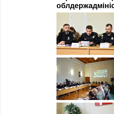
облдержадмініс