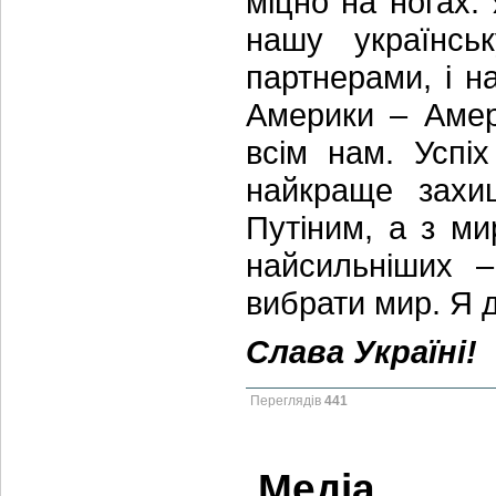
міцно на ногах.
нашу українсь
партнерами, і н
Америки – Амери
всім нам. Успі
найкраще захи
Путіним, а з мир
найсильніших 
вибрати мир. Я д
Слава Україні!
Переглядів
441
Медіа