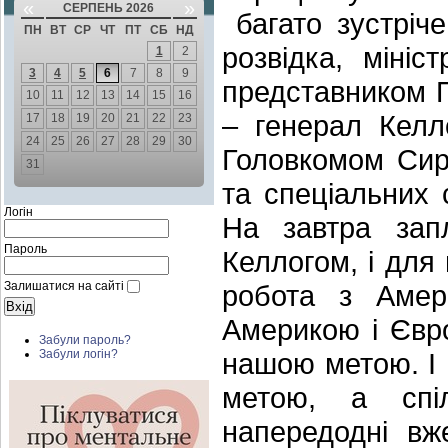
«
»
СЕРПЕНЬ 2026
багато зустріче
ПН
ВТ
СР
ЧТ
ПТ
СБ
НД
розвідка, міні
1
2
3
4
5
6
7
8
9
представником 
10
11
12
13
14
15
16
– генерал Келл
17
18
19
20
21
22
23
24
25
26
27
28
29
30
Головкомом Сир
31
та спеціальних 
Логін
На завтра зап
Пароль
Келлогом, і для 
Залишатися на сайті
робота з Амер
Америкою і Євр
Забули пароль?
нашою метою. І 
Забули логін?
метою, а спі
напередодні вж