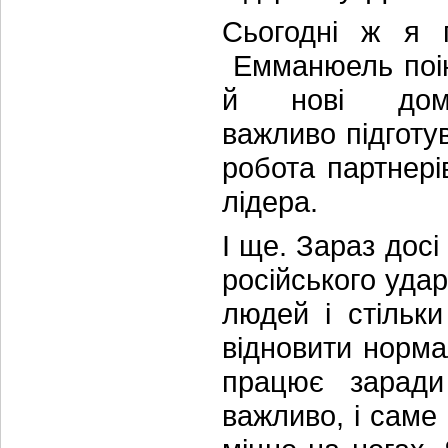
Сьогодні ж я 
Емманюель поін
й нові домо
важливо підготув
робота партнері
лідера.
І ще. Зараз досі
російського удар
людей і стільк
відновити нормал
працює заради
важливо, і саме