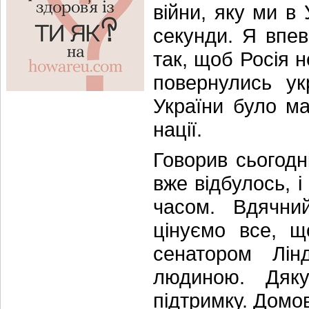
війни, яку ми в 
секунди. Я впев
так, щоб Росія н
повернулись ук
України було м
нації.
Говорив сьогодн
вже відбулось, 
часом. Вдячний
цінуємо все, щ
сенатором Лін
людиною. Дяк
підтримку. Домо