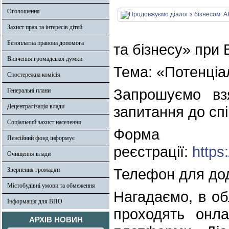
Оголошення
Захист прав та інтересів дітей
Безоплатна правова допомога
та бізнесу» при
Вивчення громадської думки
Тема: «Потенціал
Спостережна комісія
Запрошуємо взя
Генеральні плани
Децентралізація влади
запитання до спі
Соціальний захист населення
Фо
Пенсійний фонд інформує
реєстрації:
http
Очищення влади
Телефон для дод
Звернення громадян
Містобудівні умови та обмеження
Нагадаємо, в об
Інформація для ВПО
проходять онла
АРХІВ НОВИН