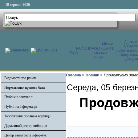
10 серпня 2026
Діяльні
Міська,
Структ
РАЙОННА
селищні та
роботи райд
РАДА
сільські
райдержадмі
ради
Довідни
Головна
>
Новини
>
Продовжуємо діало
Відомості про район
Середа, 05 березн
Нормативно-правова база
Продовжу
Публічні закупівлі
Публічна інформація
Запобігання проявам корупції
Державний реєстр виборців
Центр зайнятості інформує