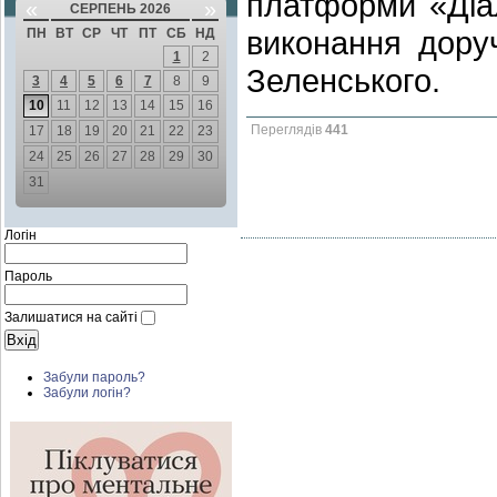
платформи «Діал
«
»
СЕРПЕНЬ 2026
виконання дору
ПН
ВТ
СР
ЧТ
ПТ
СБ
НД
1
2
Зеленського.
3
4
5
6
7
8
9
10
11
12
13
14
15
16
Переглядів
441
17
18
19
20
21
22
23
24
25
26
27
28
29
30
31
Логін
Пароль
Залишатися на сайті
Забули пароль?
Забули логін?