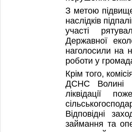
З метою підвищ
наслідків підпал
участі рятувал
Державної еколо
наголосили на н
роботи у громада
Крім того, комі
ДСНС Волині 
ліквідації п
сільськогоспод
Відповідні зах
займання та оп