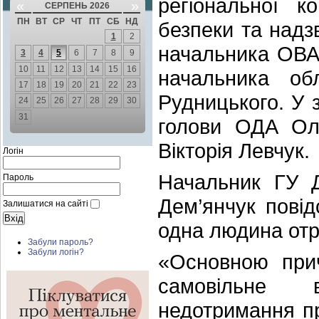
регіональної ко
«
»
СЕРПЕНЬ 2026
ПН
ВТ
СР
ЧТ
ПТ
СБ
НД
безпеки та надз
1
2
начальника ОВА
3
4
5
6
7
8
9
10
11
12
13
14
15
16
начальника обл
17
18
19
20
21
22
23
Рудницького. У 
24
25
26
27
28
29
30
31
голови ОДА Ол
Вікторія Левчук.
Логін
Начальник ГУ 
Пароль
Дем’янчук пові
Залишатися на сайті
одна людина от
Забули пароль?
Забули логін?
«Основною при
самовільне в
недотримання п