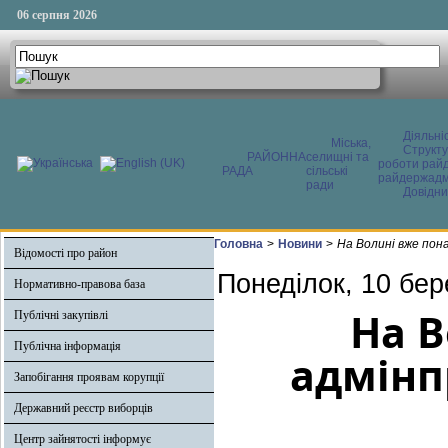
06 серпня 2026
Діяльні
Міська,
Структ
РАЙОННА
селищні та
роботи райд
РАДА
сільські
райдержадмі
ради
Довідни
Головна
>
Новини
>
На Волині вже пон
Відомості про район
Понеділок, 10 бер
Нормативно-правова база
На В
Публічні закупівлі
Публічна інформація
адмінп
Запобігання проявам корупції
Державний реєстр виборців
Центр зайнятості інформує