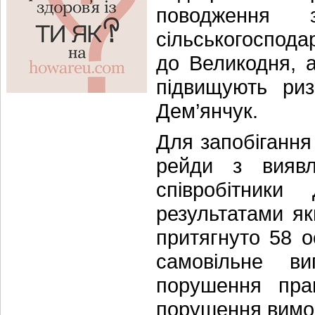
поводження
сільськогоспода
до Великодня, 
підвищують риз
Дем’янчук.
Для запобігання
рейди з виявл
співробітник
результатами як
притягнуто 58 
самовільне в
порушення пра
порушення вимог