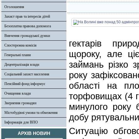
Оголошення
Захист прав та інтересів дітей
Безоплатна правова допомога
Вивчення громадської думки
гектарів прир
Спостережна комісія
щороку, але ціє
Генеральні плани
займань різко 
Децентралізація влади
року зафіксова
Соціальний захист населення
області на пл
Пенсійний фонд інформує
торфовищах (4 га
Очищення влади
Звернення громадян
минулого року 
Містобудівні умови та обмеження
добу рятувальни
Інформація для ВПО
Ситуацію обгов
АРХІВ НОВИН