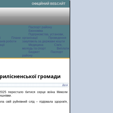
ОФІЦІЙНИЙ ВЕБСАЙТ
Паспорт району
Економіка
Підприємства, установи,
ї
Плани
організації
Проведення
анів роботи
закупівель за державні кошти
ції
Медицина
Сім'я,
молодь та спорт
Виплати
Бюджет
Паспорт
району
Прилісненської громади
Друк
2025 перестало битися серце воїна Миколи
ишнівки.
ла свій руйнівний слід – підірвала здоров'я,