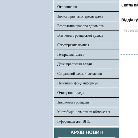
Світла па
Оголошення
Захист прав та інтересів дітей
Відділ г
Безоплатна правова допомога
Перегля
Вивчення громадської думки
Спостережна комісія
Генеральні плани
Децентралізація влади
Соціальний захист населення
Пенсійний фонд інформує
Очищення влади
Звернення громадян
Містобудівні умови та обмеження
Інформація для ВПО
АРХІВ НОВИН