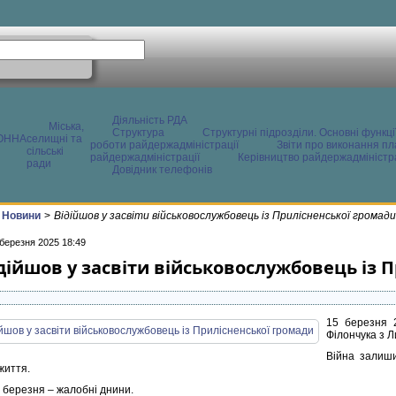
Діяльність РДА
Міська,
Структура
Структурні підрозділи. Основні функці
ОННА
селищні та
роботи райдержадміністрації
Звіти про виконання пл
сільські
райдержадміністрації
Керівництво райдержадміністра
ради
Довідник телефонів
Новини
>
Відійшов у засвіти військовослужбовець із Прилісненської громади
 березня 2025 18:49
дійшов у засвіти військовослужбовець із 
15 березня 
Філончука з Л
Війна залиши
життя.
7 березня – жалобні днини.