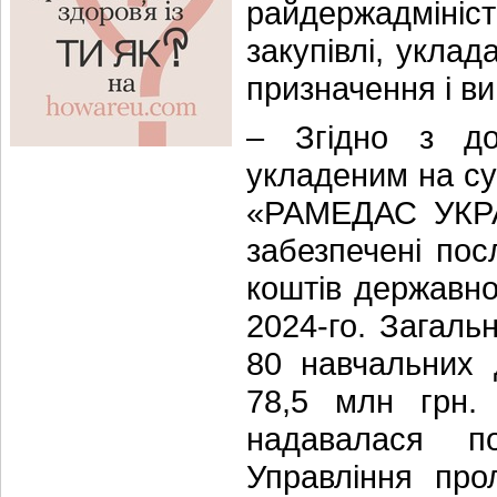
райдержадмініст
закупівлі, уклад
призначення і ви
– Згідно з до
укладеним на су
«РАМЕДАС УКРАЇ
забезпечені пос
коштів державно
2024-го. Загаль
80 навчальних 
78,5 млн грн. 
надавалася п
Управління про