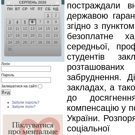
«
»
СЕРПЕНЬ 2026
постраждали вн
ПН
ВТ
СР
ЧТ
ПТ
СБ
НД
державою гарант
1
2
3
4
5
6
7
8
9
згідно з пункто
10
11
12
13
14
15
16
безоплатне ха
17
18
19
20
21
22
23
24
25
26
27
28
29
30
середньої, проф
31
студентів зак
Логін
розташованих
забруднення. Д
Пароль
закладах, а тако
Залишатися на сайті
до досягненн
Забули пароль?
компенсацію у п
Забули логін?
України. Розпор
соціальної