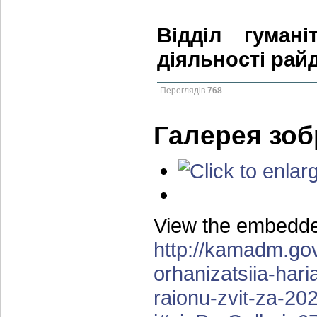
Відділ гумані
діяльності рай
Переглядів
768
Галерея зо
View the embedded
http://kamadm.gov
orhanizatsiia-har
raionu-zvit-za-20