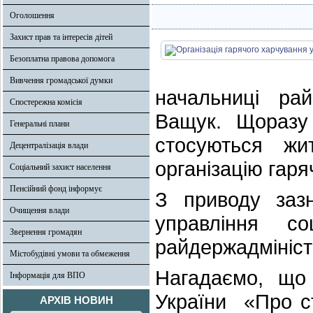
Оголошення
Захист прав та інтересів дітей
Безоплатна правова допомога
Вивчення громадської думки
начальниці рай
Спостережна комісія
Ващук. Щоразу 
Генеральні плани
стосуються жи
Децентралізація влади
організацію гаря
Соціальний захист населення
Пенсійний фонд інформує
З приводу заз
Очищення влади
управління со
Звернення громадян
райдержадмініс
Містобудівні умови та обмеження
Нагадаємо, що 
Інформація для ВПО
України «Про ст
АРХІВ НОВИН