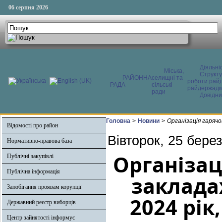
06 серпня 2026
Діяльні
Міська,
Структ
РАЙОННА
селищні та
роботи райд
РАДА
сільські
райдержадмі
ради
Довідни
Головна
>
Новини
>
Організація гарячо
Відомості про район
Вівторок, 25 бере
Нормативно-правова база
Організац
Публічні закупівлі
Публічна інформація
закладах
Запобігання проявам корупції
2024 рік
Державний реєстр виборців
Центр зайнятості інформує