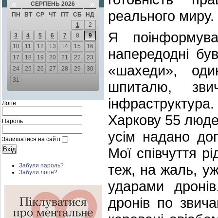
«
»
СЕРПЕНЬ 2026
реального миру.
ПН
ВТ
СР
ЧТ
ПТ
СБ
НД
1
2
Я поінформува
3
4
5
6
7
8
9
10
11
12
13
14
15
16
напередодні був
17
18
19
20
21
22
23
«шахеди», оди
24
25
26
27
28
29
30
31
шпиталю, зви
інфраструктура
Логін
Харкову 55 люде
Пароль
усім надано до
Залишатися на сайті
Мої співчуття р
теж, на жаль, у
Забули пароль?
Забули логін?
ударами дронів
дронів по звич