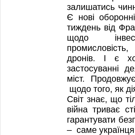
залишатись чинн
Є нові оборонн
тиждень від Фра
щодо інве
промисловість,
дронів. І є х
застосуванні д
міст. Продовжу
щодо того, як ді
Світ знає, що т
війна триває ст
гарантувати безп
– саме українцям