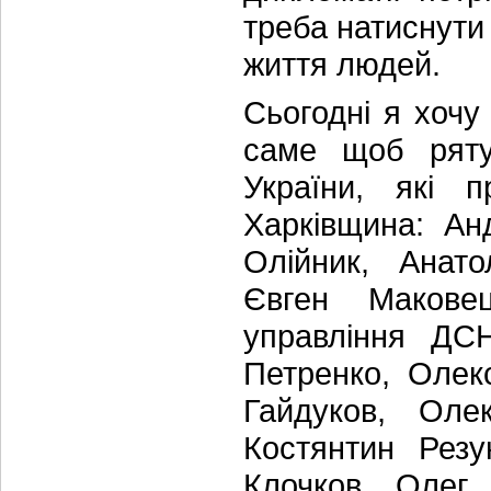
треба натиснути
життя людей.
Сьогодні я хочу
саме щоб ряту
України, які 
Харківщина: Ан
Олійник, Анато
Євген Макове
управління ДСН
Петренко, Олек
Гайдуков, Оле
Костянтин Рез
Клочков, Олег