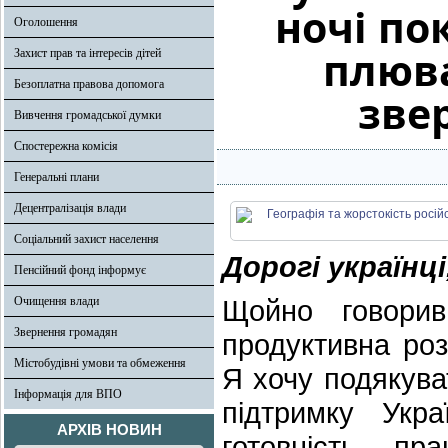
ночі по
Оголошення
плюва
Захист прав та інтересів дітей
Безоплатна правова допомога
зве
Вивчення громадської думки
Спостережна комісія
Генеральні плани
Децентралізація влади
Соціальний захист населення
Дорогі українці
Пенсійний фонд інформує
Очищення влади
Щойно говори
Звернення громадян
продуктивна роз
Містобудівні умови та обмеження
Я хочу подякува
Інформація для ВПО
підтримку Укра
АРХІВ НОВИН
готовність п