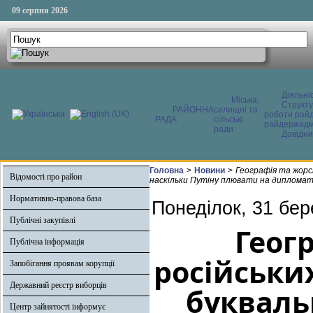
09 серпня 2026
Діяльні
Міська,
Структ
РАЙОННА
селищні та
роботи райд
РАДА
сільські
райдержадмі
ради
Довідни
Головна
>
Новини
>
Географія та жорст
Відомості про район
наскільки Путіну плювати на диплома
Нормативно-правова база
Понеділок, 31 бер
Публічні закупівлі
Геог
Публічна інформація
російських
Запобігання проявам корупції
Державний реєстр виборців
букваль
Центр зайнятості інформує