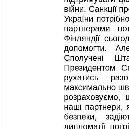
війни. Санкції п
України потрібно
партнерами по
Фінляндії сього
допомогти. Ал
Сполучені Ш
Президентом Сп
рухатись раз
максимально шви
розраховуємо, 
наші партнери, 
безпеки, задію
дипломатії потр