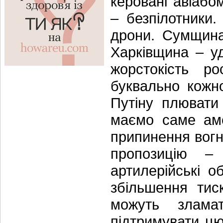
керовані авіабо
– безпілотники
дрони. Сумщина
Харківщина – у
жорстокість ро
буквально кожно
Путіну плювати
маємо саме аме
припинення вогн
пропозицію – 
артилерійські о
збільшення тис
можуть злама
підтримувати цю