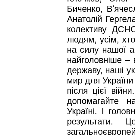
Биченко, Вʼячес
Анатолій Гергел
колективу ДСНС
людям, усім, хт
на силу нашої а
найголовніше – 
державу, наші ук
мир для України
після цієї війн
допомагайте н
Україні. І голо
результати. 
загальноєвропейс