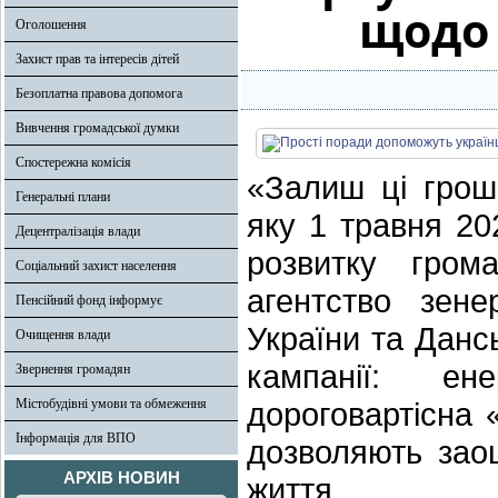
щодо 
Оголошення
Захист прав та інтересів дітей
Безоплатна правова допомога
Вивчення громадської думки
Спостережна комісія
«Залиш ці грош
Генеральні плани
яку 1 травня 20
Децентралізація влади
розвитку гром
Соціальний захист населення
агентство зене
Пенсійний фонд інформує
України та Данс
Очищення влади
кампанії: ен
Звернення громадян
Містобудівні умови та обмеження
дороговартісна «
Інформація для ВПО
дозволяють зао
АРХІВ НОВИН
життя.