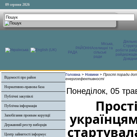
09 серпня 2026
Діяльні
Міська,
Структ
РАЙОННА
селищні та
роботи райд
РАДА
сільські
райдержадмі
ради
Довідни
Головна
>
Новини
>
Прості поради доп
Відомості про район
енергоефективності
Нормативно-правова база
Понеділок, 05 тра
Публічні закупівлі
Прост
Публічна інформація
українцям
Запобігання проявам корупції
Державний реєстр виборців
стартувал
Центр зайнятості інформує