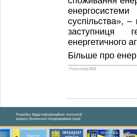
споживання енер
енергосистеми 
суспільства», –
заступниця г
енергетичного аг
Більше про енер
Переглядів
523
Розробка: Відділ інформаційних технологій
апарату Волинської облдержадміністрації