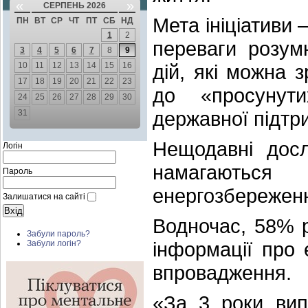
«
»
СЕРПЕНЬ 2026
Мета ініціативи
ПН
ВТ
СР
ЧТ
ПТ
СБ
НД
1
2
переваги розум
3
4
5
6
7
8
9
10
11
12
13
14
15
16
дій, які можна 
17
18
19
20
21
22
23
до «просунут
24
25
26
27
28
29
30
державної підтр
31
Нещодавні досл
Логін
намагають
Пароль
енергозбереженн
Залишатися на сайті
Водночас, 58% р
Забули пароль?
інформації про 
Забули логін?
впровадження.
«За 3 роки вип