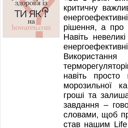
критичну важлив
енергоефективні
рішення, а про
Навіть невелик
енергоефективн
Використан
терморегуляторі
навіть просто
морозильної к
гроші та залиш
завдання – гов
словами, щоб п
став нашим Life