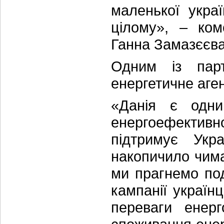
маленької укра
цілому», – ком
Ганна Замазєєва
Одним із парт
енергетичне аге
«Данія є одни
енергоефекти
підтримує Укра
накопичило чима
ми прагнемо под
кампанії україн
переваги енерг