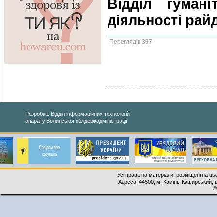
Відділ гумані
діяльності рай
Переглядів
397
Розробка: Відділ інформаційних технологій
апарату Волинської облдержадміністрації
Усі права на матеріали, розміщені на ць
Адреса: 44500, м. Камінь-Каширський, ву
©