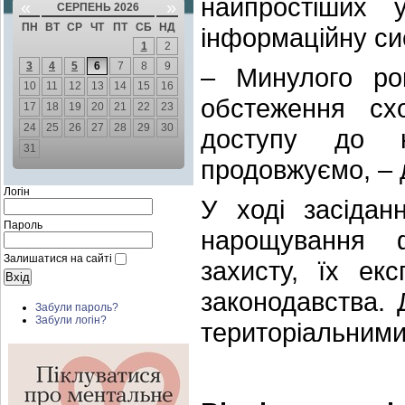
найпростіших 
«
»
СЕРПЕНЬ 2026
ПН
ВТ
СР
ЧТ
ПТ
СБ
НД
інформаційну си
1
2
3
4
5
6
7
8
9
– Минулого рок
10
11
12
13
14
15
16
обстеження сх
17
18
19
20
21
22
23
24
25
26
27
28
29
30
доступу до н
31
продовжуємо, – 
Логін
У ході засідан
Пароль
нарощування 
Залишатися на сайті
захисту, їх ек
законодавства.
Забули пароль?
Забули логін?
територіальними