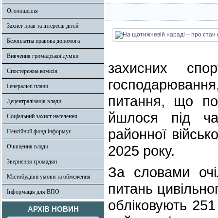
Оголошення
Захист прав та інтересів дітей
Безоплатна правова допомога
Вивчення громадської думки
захисних спор
Спостережна комісія
господарювання
Генеральні плани
питання, що по
Децентралізація влади
йшлося під ча
Соціальний захист населення
районної військ
Пенсійний фонд інформує
2025 року.
Очищення влади
Звернення громадян
За словами очі
Містобудівні умови та обмеження
питань цивільно
Інформація для ВПО
обліковують 251 
АРХІВ НОВИН