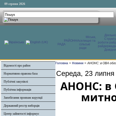
09 серпня 2026
Діяльні
Міська,
Структ
РАЙОННА
селищні та
роботи райд
РАДА
сільські
райдержадмі
ради
Довідни
Головна
>
Новини
>
АНОНС: в ОВА обг
Відомості про район
Середа, 23 липня
Нормативно-правова база
АНОНС: в
Публічні закупівлі
Публічна інформація
митно
Запобігання проявам корупції
Державний реєстр виборців
Центр зайнятості інформує