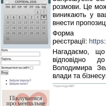
«
»
СЕРПЕНЬ 2026
розмови. Це мож
ПН
ВТ
СР
ЧТ
ПТ
СБ
НД
1
2
виникають у ваш
3
4
5
6
7
8
9
внести пропозиц
10
11
12
13
14
15
16
17
18
19
20
21
22
23
Фо
24
25
26
27
28
29
30
31
реєстрації:
https
Нагадаємо, що 
Логін
відповідно д
Пароль
Володимира Зел
Залишатися на сайті
влади та бізнесу
Забули пароль?
Забули логін?
Переглядів
507