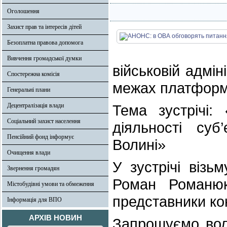
Оголошення
Захист прав та інтересів дітей
Безоплатна правова допомога
Вивчення громадської думки
військовій адмін
Спостережна комісія
межах платформи
Генеральні плани
Децентралізація влади
Тема зустрічі:
Соціальний захист населення
діяльності суб’
Пенсійний фонд інформує
Волині»
Очищення влади
У зустрічі віз
Звернення громадян
Роман Романюк
Містобудівні умови та обмеження
представники ко
Інформація для ВПО
АРХІВ НОВИН
Запрошуємо вол