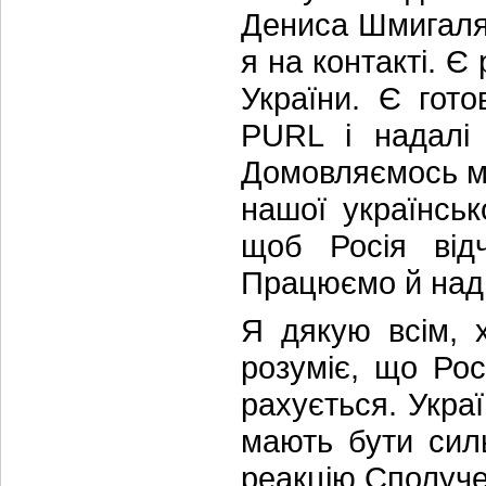
Дениса Шмигаля
я на контакті. 
України. Є гото
PURL і надалі 
Домовляємось ми
нашої українськ
щоб Росія відч
Працюємо й над
Я дякую всім, 
розуміє, що Рос
рахується. Укра
мають бути сил
реакцію Сполуче