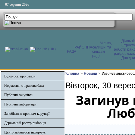
07 серпня 2026
Діяльні
Міська,
Структ
РАЙОННА
селищні та
роботи райд
РАДА
сільські
райдержадмі
ради
Довідни
Головна
>
Новини
>
Загинув військово
Відомості про район
Вівторок, 30 вере
Нормативно-правова база
Загинув 
Публічні закупівлі
Публічна інформація
Люб
Запобігання проявам корупції
Державний реєстр виборців
Центр зайнятості інформує