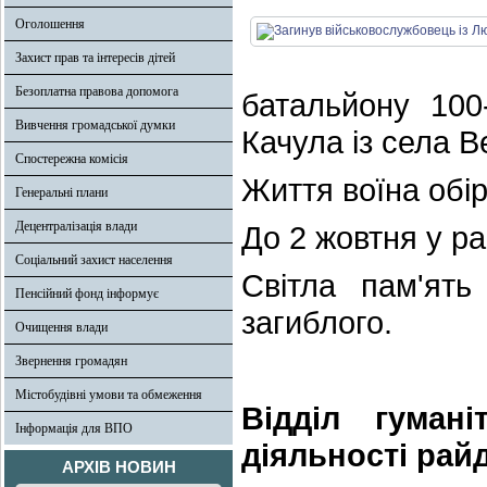
Оголошення
Захист прав та інтересів дітей
Безоплатна правова допомога
батальйону 100
Вивчення громадської думки
Качула із села В
Спостережна комісія
Життя воїна обі
Генеральні плани
Децентралізація влади
До 2 жовтня у р
Соціальний захист населення
Світла пам'ять
Пенсійний фонд інформує
загиблого.
Очищення влади
Звернення громадян
Містобудівні умови та обмеження
Відділ гумані
Інформація для ВПО
діяльності рай
АРХІВ НОВИН