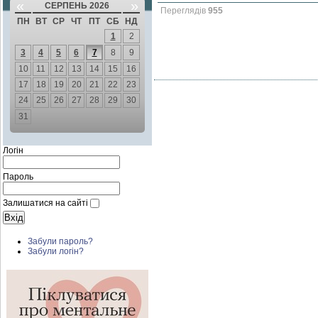
«
»
СЕРПЕНЬ 2026
Переглядів
955
ПН
ВТ
СР
ЧТ
ПТ
СБ
НД
1
2
3
4
5
6
7
8
9
10
11
12
13
14
15
16
17
18
19
20
21
22
23
24
25
26
27
28
29
30
31
Логін
Пароль
Залишатися на сайті
Забули пароль?
Забули логін?