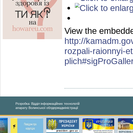
View the embedded
http://kamadm.gov
rozpali-raionnyi-
plich#sigProGall
Розробка: Відділ інформаційних технологій
апарату Волинської облдержадміністрації