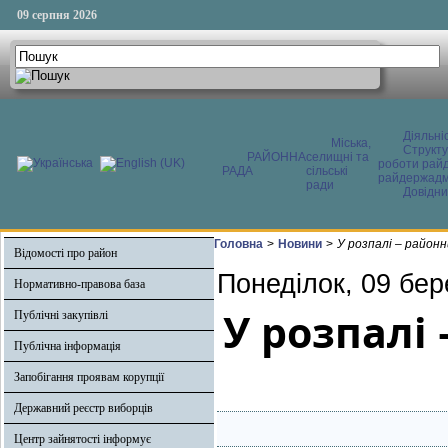
09 серпня 2026
Діяльні
Міська,
Структ
РАЙОННА
селищні та
роботи райд
РАДА
сільські
райдержадмі
ради
Довідни
Головна
>
Новини
>
У розпалі – районн
Відомості про район
Понеділок, 09 бер
Нормативно-правова база
У розпалі
Публічні закупівлі
Публічна інформація
Запобігання проявам корупції
Державний реєстр виборців
Центр зайнятості інформує