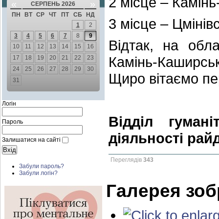
2 місце – Камін
«
»
СЕРПЕНЬ 2026
ПН
ВТ
СР
ЧТ
ПТ
СБ
НД
3 місце – Цмінів
1
2
3
4
5
6
7
8
9
Відтак, на обл
10
11
12
13
14
15
16
Камінь-Каширсь
17
18
19
20
21
22
23
24
25
26
27
28
29
30
Щиро вітаємо пер
31
Логін
Відділ гумані
Пароль
діяльності рай
Залишатися на сайті
Переглядів
343
Забули пароль?
Забули логін?
Галерея зо