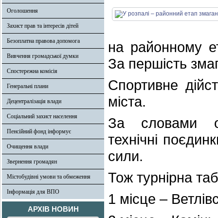
Оголошення
Захист прав та інтересів дітей
Безоплатна правова допомога
на районному ет
Вивчення громадської думки
За першість змаг
Спостережна комісія
Спортивне дійс
Генеральні плани
міста.
Децентралізація влади
Соціальний захист населення
За словами ор
Пенсійний фонд інформує
технічні поєдин
Очищення влади
сили.
Звернення громадян
Тож турнірна та
Містобудівні умови та обмеження
Інформація для ВПО
1 місце – Ветлів
АРХІВ НОВИН