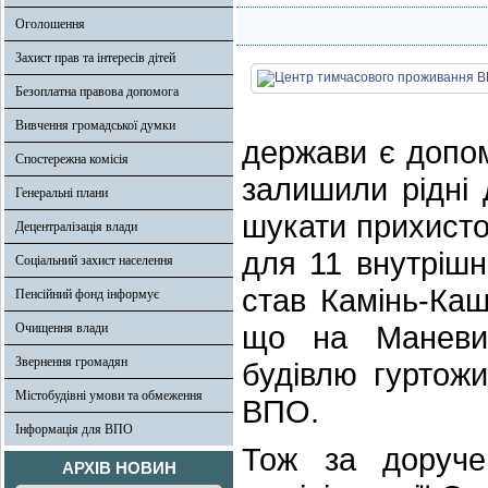
Оголошення
Захист прав та інтересів дітей
Безоплатна правова допомога
Вивчення громадської думки
держави є допом
Спостережна комісія
залишили рідні 
Генеральні плани
шукати прихисто
Децентралізація влади
для 11 внутріш
Соціальний захист населення
став Камінь-Каш
Пенсійний фонд інформує
що на Маневич
Очищення влади
Звернення громадян
будівлю гуртож
Містобудівні умови та обмеження
ВПО.
Інформація для ВПО
Тож за доручен
АРХІВ НОВИН