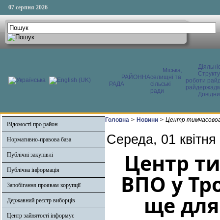
07 серпня 2026
Діяльні
Міська,
Структ
РАЙОННА
селищні та
роботи райд
РАДА
сільські
райдержадмі
ради
Довідни
Головна
>
Новини
>
Центр тимчасового
Відомості про район
Середа, 01 квітня
Нормативно-правова база
Центр т
Публічні закупівлі
Публічна інформація
ВПО у Тр
Запобігання проявам корупції
ще для
Державний реєстр виборців
Центр зайнятості інформує