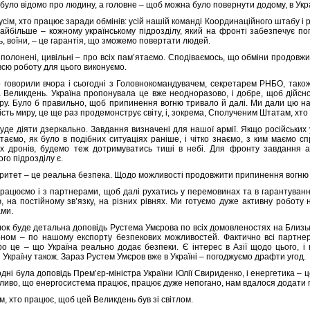
 було відомо про людину, а головне – щоб можна було повернути додому, в Укра
сім, хто працює заради обмінів: усій нашій команді Координаційного штабу і р
 найбільше – кожному українському підрозділу, який на фронті забезпечує 
ь, воїни, – це гарантія, що зможемо повертати людей.
і полонені, цивільні – про всіх памʼятаємо. Сподіваємось, що обміни продов
всю роботу для цього виконуємо.
 говорили вчора і сьогодні з Головнокомандувачем, секретарем РНБО, тако
а Великдень. Україна пропонувала це вже неодноразово, і добре, щоб дійсн
ру. Було б правильно, щоб припинення вогню тривало й далі. Ми дали цю наш
ість миру, це ще раз продемонструє світу, і, зокрема, Сполученим Штатам, хто 
уде діяти дзеркально. Завдання визначені для нашої армії. Якщо російських у
таємо, як було в подібних ситуаціях раніше, і чітко знаємо, з ким маємо сп
их дронів, будемо теж дотримуватись тиші в небі. Для фронту завдання а
ого підрозділу є.
ритет – це реальна безпека. Щодо можливості продовжити припинення вогню 
рацюємо і з партнерами, щоб далі рухатись у перемовинах та в гарантуванні
, на постійному зв’язку, на різних рівнях. Ми готуємо дуже активну роботу
ми.
ок буде детальна доповідь Рустема Умєрова по всіх домовленостях на Близьком
оном – по нашому експорту безпекових можливостей. Фактично всі партнер
ро це – що Україна реально додає безпеки. Є інтерес в Азії щодо цього, і
 Україну також. Зараз Рустем Умєров вже в Україні – погоджуємо драфти угод.
одні була доповідь Премʼєр-міністра України Юлії Свириденко, і енергетика – 
ливо, що енергосистема працює, працює дуже непогано, нам вдалося додати г
м, хто працює, щоб цей Великдень був зі світлом.