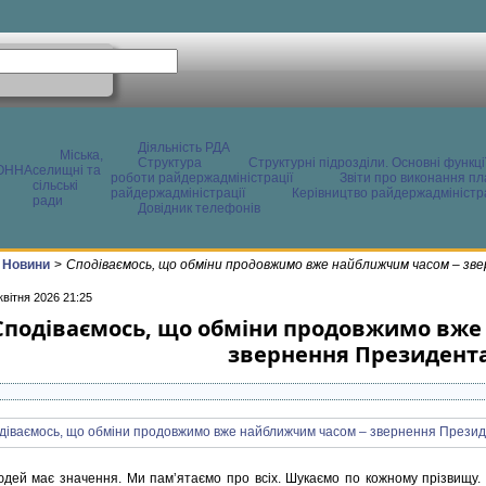
Діяльність РДА
Міська,
Структура
Структурні підрозділи. Основні функці
ОННА
селищні та
роботи райдержадміністрації
Звіти про виконання пл
сільські
райдержадміністрації
Керівництво райдержадміністра
ради
Довідник телефонів
Новини
>
Сподіваємось, що обміни продовжимо вже найближчим часом – зв
квітня 2026 21:25
Сподіваємось, що обміни продовжимо вже
звернення Президент
дей має значення. Ми памʼятаємо про всіх. Шукаємо по кожному прізвищу.