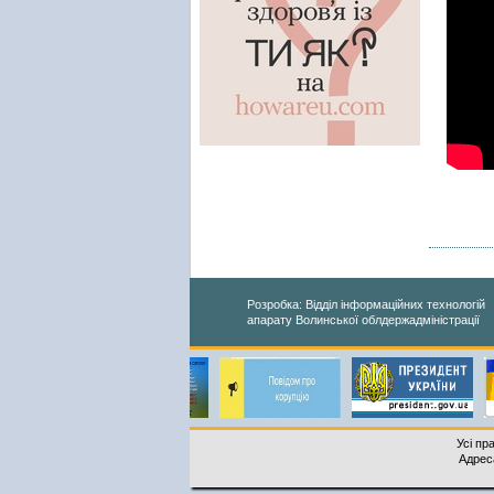
Розробка: Відділ інформаційних технологій
апарату Волинської облдержадміністрації
Усі пр
Адреса