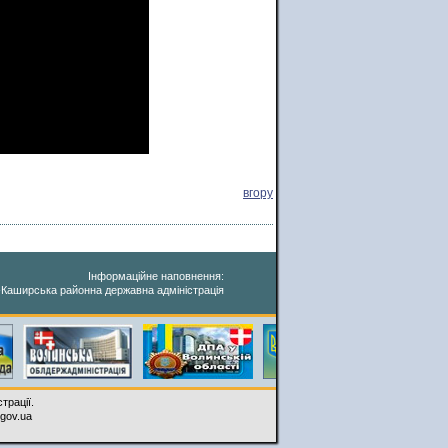
вгору
Інформаційне наповнення:
-Каширська районна державна адміністрація
трації.
.gov.ua