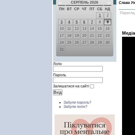
«
»
СЕРПЕНЬ 2026
Слава Ук
ПН
ВТ
СР
ЧТ
ПТ
СБ
НД
Перегля
1
2
3
4
5
6
7
8
9
10
11
12
13
14
15
16
Медіа
17
18
19
20
21
22
23
24
25
26
27
28
29
30
31
Логін
Пароль
Залишатися на сайті
Забули пароль?
Забули логін?