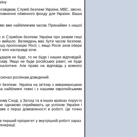
їну.
озвідкам, Службі безпеки України, МВС, звісно,
поповнення обмінного фонду для України. Ваша
жимо вже найближчим часом. Принаймні з нашої
ж зі Службою безпеки України про режим тиші
о вийшло. Великдень має бути часом безпеки,
у пропозицію Росії, і, якщо Росія знов обере
і чого насправді хоче.
дарів не буде, то не буде і наших відповідей.
раву. Якщо не буде російських ракет, не буде
налогічне. Але право на відповідь у кожного
сигнал росіянам доведений.
 безпеки. Україна на звʼязку з американською
 на найближчі тижні і з нашими європейськими
у Сході, у Затоці та в інших країнах поруч із
и однаково сприймають це успіхом України і
 вже є перші домовленості в роботі. Це точно
це перший пріоритет у внутрішній роботі зараз.
енерації.