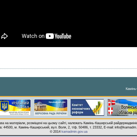
Камінь
ава на матеріали, розміщені на цьому сайті, належать Камінь-Каширській райдержадмініс
: 44500, м. Камінь-Каширський, вул. Воля, 2, т/ф. 50486, т. 23332, E-mail: info@kamadm
© 2014
kamadmin.gov.ua