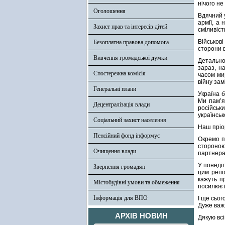
нічого не
Оголошення
Вдячний у
армії, а
Захист прав та інтересів дітей
сміливіст
Військов
Безоплатна правова допомога
сторони 
Вивчення громадської думки
Детально
зараз, н
Спостережна комісія
часом ми
війну зам
Генеральні плани
Україна б
Ми памʼя
Децентралізація влади
російськ
українськ
Соціальний захист населення
Наш пріо
Пенсійний фонд інформує
Окремо п
стороною
Очищення влади
партнера
У понеділ
Звернення громадян
цим регі
кажуть п
Містобудівні умови та обмеження
посилює і
Інформація для ВПО
І ще сьог
Дуже важ
АРХІВ НОВИН
Дякую всі