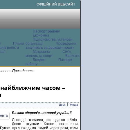
ОФІЦІЙНИЙ ВЕБСАЙТ
Паспорт району
Економіка
Підприємства, установи,
ї
Плани
організації
Проведення
анів роботи
закупівель за державні кошти
ції
Медицина
Сім'я,
молодь та спорт
Виплати
Бюджет
Паспорт
району
ернення Президента
 найближчим часом –
а
Друк
Медіа
Бажаю здоровʼя, шановні українці!
Сьогодні важливо, що вдався обмін.
Довго готували. Кожне повернення
 Буває, що знаходимо людей через роки, коли