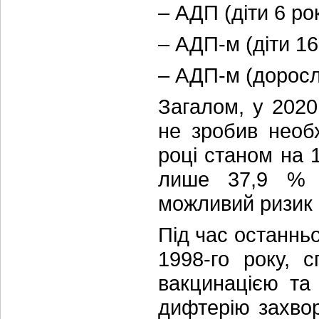
– АДП (діти 6 рок
– АДП-м (діти 16
– АДП-м (доросл
Загалом, у 2020
не зробив необ
році станом на 
лише 37,9 % д
можливий ризик 
Під час останньої
1998-го року, 
вакцинацією та 
дифтерію захвор