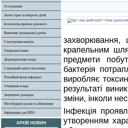
Оголошення
Захист прав та інтересів дітей
Безоплатна правова допомога
Вивчення громадської думки
захворювання, 
Спостережна комісія
крапельним шля
Генеральні плани
предмети побут
Децентралізація влади
бактерія потра
Соціальний захист населення
виробляє токсин,
Пенсійний фонд інформує
результаті вини
Очищення влади
Звернення громадян
зміни, інколи нес
Містобудівні умови та обмеження
Інфекція прояв
Інформація для ВПО
утворенням хар
АРХІВ НОВИН