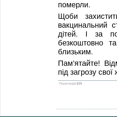
померли.
Щоби захистит
вакцинальний с
дітей. І за п
безкоштовно т
близьким.
Пам’ятайте! Від
під загрозу свої 
Переглядів
929