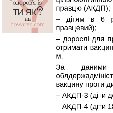
правцю (АКДП);
–
дітям в 6 р
правцевий);
–
дорослі для п
отримати вакци
м.
За даними 
облдержадмініст
вакцину проти д
– АКДП-3 (діти д
– АКДП-4 (діти 18