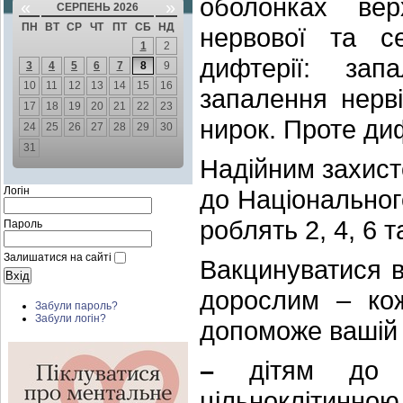
оболонках вер
«
»
СЕРПЕНЬ 2026
ПН
ВТ
СР
ЧТ
ПТ
СБ
НД
нервової та се
1
2
дифтерії: зап
3
4
5
6
7
8
9
10
11
12
13
14
15
16
запалення нерві
17
18
19
20
21
22
23
нирок. Проте диф
24
25
26
27
28
29
30
31
Надійним захисто
Логін
до Національног
роблять 2, 4, 6 та
Пароль
Залишатися на сайті
Вакцинуватися в
дорослим – кож
Забули пароль?
Забули логін?
допоможе вашій і
–
дітям до 6-
цільноклітинно