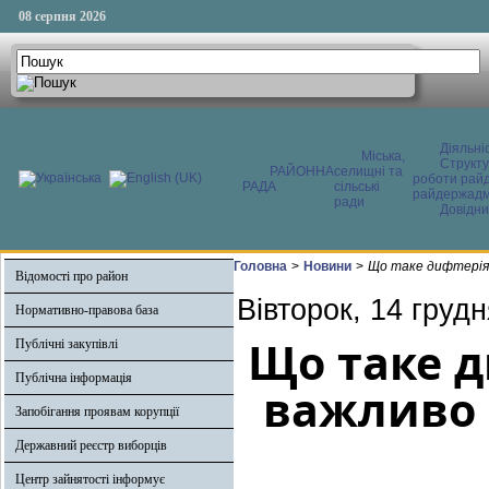
08 серпня 2026
Діяльні
Міська,
Структ
РАЙОННА
селищні та
роботи райд
РАДА
сільські
райдержадмі
ради
Довідни
Головна
>
Новини
>
Що таке дифтерія?
Відомості про район
Вівторок, 14 груд
Нормативно-правова база
Що таке д
Публічні закупівлі
Публічна інформація
важливо 
Запобігання проявам корупції
Державний реєстр виборців
Центр зайнятості інформує