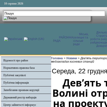
10 серпня 2026
Діяльні
Міська,
Структ
РАЙОННА
селищні та
роботи райд
РАДА
сільські
райдержадмі
ради
Довідни
Головна
>
Новини
>
Дев’ять територі
Відомості про район
медзакладах кисневих станцій
Нормативно-правова база
Середа, 22 грудня
Публічні закупівлі
Дев’ять
Публічна інформація
Волині от
Запобігання проявам корупції
Державний реєстр виборців
на проект
Центр зайнятості інформує