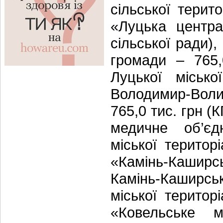
сільської терит
«Луцька центра
сільської ради),
громади – 765,
Луцької місько
Володимир-Волин
765,0 тис. грн 
медичне об’єд
міської територ
«Камінь-Кашир
Камінь-Каширськ
міської територ
«Ковельське м