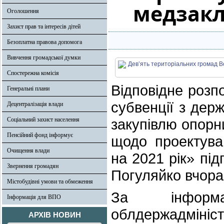
медзакл
Оголошення
Захист прав та інтересів дітей
Безоплатна правова допомога
Вивчення громадської думки
Спостережна комісія
Відповідне роз
Генеральні плани
субвенції з де
Децентралізація влади
Соціальний захист населення
закупівлю опорн
Пенсійний фонд інформує
щодо проектува
Очищення влади
на 2021 рік» пі
Звернення громадян
Погуляйко вчора,
Містобудівні умови та обмеження
За інформа
Інформація для ВПО
облдержадмініст
АРХІВ НОВИН