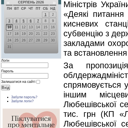
«
»
Міністрів Укра
СЕРПЕНЬ 2026
ПН
ВТ
СР
ЧТ
ПТ
СБ
НД
«Деякі питання 
1
2
3
4
5
6
7
8
9
кисневих стан
10
11
12
13
14
15
16
субвенцію з дер
17
18
19
20
21
22
23
24
25
26
27
28
29
30
закладами охор
31
та встановлення 
Логін
За пропозиці
Пароль
облдержадмін
Залишатися на сайті
спрямовується у
іншим місцев
Забули пароль?
Забули логін?
Любешівської се
тис. грн (КП «
Любешівської с