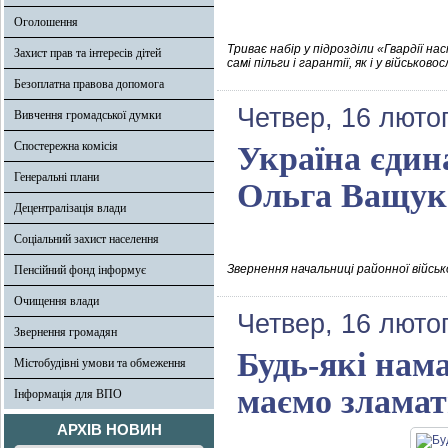
Оголошення
Триває набір у підрозділи «Гвардії на
Захист прав та інтересів дітей
самі пільги і гарантії, як і у військово
Безоплатна правова допомога
Четвер, 16 люто
Вивчення громадської думки
Спостережна комісія
Україна єдина
Генеральні плани
Ольга Ващук
Децентралізація влади
Соціальний захист населення
Звернення начальниці районної військ
Пенсійний фонд інформує
Очищення влади
Четвер, 16 люто
Звернення громадян
Будь-які нама
Містобудівні умови та обмеження
маємо зламат
Інформація для ВПО
АРХІВ НОВИН