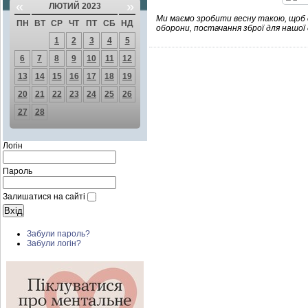
«
»
ЛЮТИЙ 2023
Ми маємо зробити весну такою, щоб с
ПН
ВТ
СР
ЧТ
ПТ
СБ
НД
оборони, постачання зброї для нашої 
1
2
3
4
5
6
7
8
9
10
11
12
13
14
15
16
17
18
19
20
21
22
23
24
25
26
27
28
Логін
Пароль
Залишатися на сайті
Забули пароль?
Забули логін?