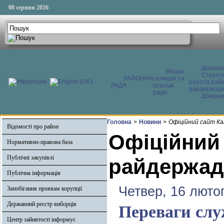
08 серпня 2026
Діяльні
Міська,
Структ
РАЙОННА
селищні та
роботи райд
РАДА
сільські
райдержадмі
ради
Довідни
Головна
>
Новини
>
Офіційний сайт Ка
Відомості про район
Офіційний
Нормативно-правова база
Публічні закупівлі
райдержадм
Публічна інформація
Четвер, 16 люто
Запобігання проявам корупції
Державний реєстр виборців
Переваги слу
Центр зайнятості інформує