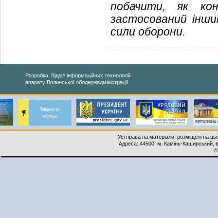
побачити, як ко
застосований інши
сили оборони.
Розробка: Відділ інформаційних технологій
апарату Волинської облдержадміністрації
Усі права на матеріали, розміщені на ць
Адреса: 44500, м. Камінь-Каширський, ву
©