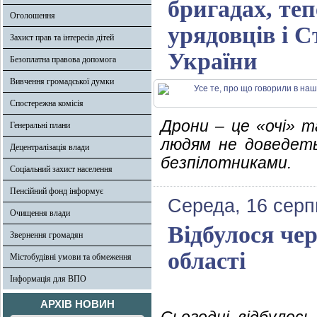
бригадах, теп
Оголошення
урядовців і 
Захист прав та інтересів дітей
України
Безоплатна правова допомога
Вивчення громадської думки
Спостережна комісія
Дрони – це «очі» т
Генеральні плани
людям не доведет
Децентралізація влади
безпілотниками.
Соціальний захист населення
Пенсійний фонд інформує
Середа, 16 серп
Очищення влади
Відбулося че
Звернення громадян
області
Містобудівні умови та обмеження
Інформація для ВПО
АРХІВ НОВИН