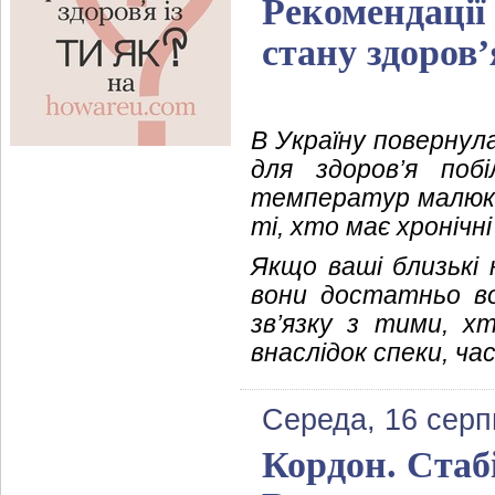
Рекомендації
стану здоров’
В Україну повернул
для здоров’я поб
температур малюки 
ті, хто має хронічн
Якщо ваші близькі 
вони достатньо во
зв’язку з тими, х
внаслідок спеки, ч
Середа, 16 серп
Кордон. Стабі