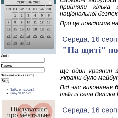
Сьогодні відбулось
«
»
СЕРПЕНЬ 2023
прийняли кілька 
ПН
ВТ
СР
ЧТ
ПТ
СБ
НД
національної безпек
1
2
3
4
5
6
Про це повідомив н
7
8
9
10
11
12
13
14
15
16
17
18
19
20
21
22
23
24
25
26
27
Середа, 16 серп
28
29
30
31
"На щиті" по
Логін
Пароль
Ще один краянин в
Залишатися на сайті
України було майбут
Під час виконання 
Забули пароль?
Ільїн із села Велик
Забули логін?
Середа, 16 серп