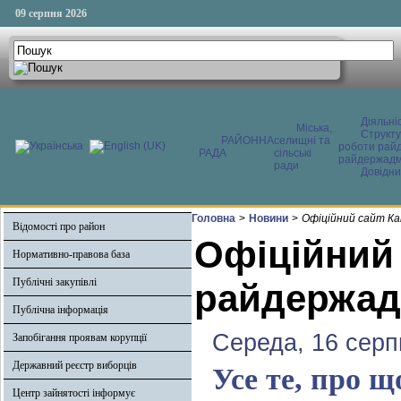
09 серпня 2026
Діяльні
Міська,
Структ
РАЙОННА
селищні та
роботи райд
РАДА
сільські
райдержадмі
ради
Довідни
Головна
>
Новини
>
Офіційний сайт Ка
Відомості про район
Офіційний
Нормативно-правова база
Публічні закупівлі
райдержадм
Публічна інформація
Середа, 16 серп
Запобігання проявам корупції
Державний реєстр виборців
Усе те, про 
Центр зайнятості інформує