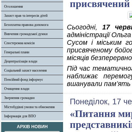
присвячений 
Оголошення
Захист прав та інтересів дітей
Безоплатна правова допомога
Сьогодні,
17 черв
адміністрації Ольг
Вивчення громадської думки
Сусом і міським г
Спостережна комісія
присвяченому бойов
Генеральні плани
місяців безперервно
Децентралізація влади
Під час тематичног
Соціальний захист населення
наближає перемог
Пенсійний фонд інформує
вшанували пам’ять 
Очищення влади
Звернення громадян
Понеділок, 17 ч
Містобудівні умови та обмеження
«Питання мир
Інформація для ВПО
представникі
АРХІВ НОВИН