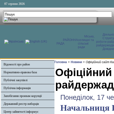
07 серпня 2026
Діяльні
Міська,
Структ
РАЙОННА
селищні та
роботи райд
РАДА
сільські
райдержадмі
ради
Довідни
Головна
>
Новини
>
Офіційний сайт Ка
Відомості про район
Офіційний
Нормативно-правова база
Публічні закупівлі
райдержадм
Публічна інформація
Понеділок, 17 ч
Запобігання проявам корупції
Державний реєстр виборців
Начальниця Р
Центр зайнятості інформує