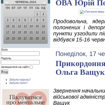
ОВА Юрій По
«
»
ЧЕРВЕНЬ 2024
ПН
ВТ
СР
ЧТ
ПТ
СБ
НД
1
2
3
4
5
6
7
8
9
Продовольча, яде
10
11
12
13
14
15
16
полонених і депорт
17
18
19
20
21
22
23
пункти узгодили пі
24
25
26
27
28
29
30
відбувся 15-16 черв
Логін
Понеділок, 17 ч
Пароль
Прикордоння –
Залишатися на сайті
Ольга Ващук
Забули пароль?
Забули логін?
Звернення начальни
військової адмініст
Ващук