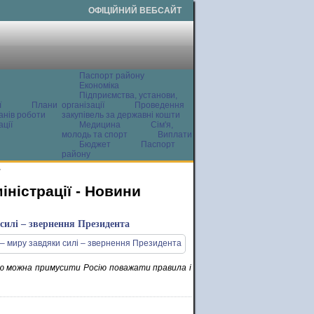
ОФІЦІЙНИЙ ВЕБСАЙТ
Паспорт району
Економіка
Підприємства, установи,
ї
Плани
організації
Проведення
анів роботи
закупівель за державні кошти
ції
Медицина
Сім'я,
молодь та спорт
Виплати
Бюджет
Паспорт
району
и
ністрації - Новини
силі – звернення Президента
ою можна примусити Росію поважати правила і