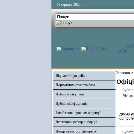
06 серпня 2026
РАЙ
РАДА
Головна
>
Відомості про район
Офіці
Нормативно-правова база
Субота,
Публічні закупівлі
Ми от
Публічна інформація
Запобігання проявам корупції
Дякую в
дотриму
Державний реєстр виборців
Центр зайнятості інформує
Субота,