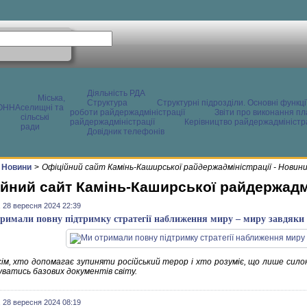
Діяльність РДА
Міська,
Структура
Структурні підрозділи. Основні функці
ОННА
селищні та
роботи райдержадміністрації
Звіти про виконання пл
сільські
райдержадміністрації
Керівництво райдержадміністра
ради
Довідник телефонів
Новини
>
Офіційний сайт Камінь-Каширської райдержадміністрації - Новин
йний сайт Камінь-Каширської райдержадмі
 28 вересня 2024 22:39
римали повну підтримку стратегії наближення миру – миру завдяки 
сім, хто допомагає зупиняти російський терор і хто розуміє, що лише сил
ватись базових документів світу.
 28 вересня 2024 08:19