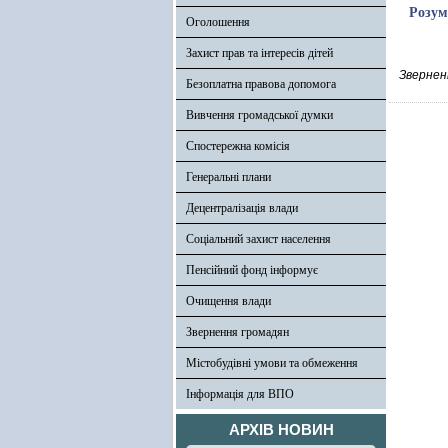
Розум
Оголошення
Захист прав та інтересів дітей
Зверненн
Безоплатна правова допомога
Вивчення громадської думки
Спостережна комісія
Генеральні плани
Децентралізація влади
Соціальний захист населення
Пенсійний фонд інформує
Очищення влади
Звернення громадян
Містобудівні умови та обмеження
Інформація для ВПО
АРХІВ НОВИН