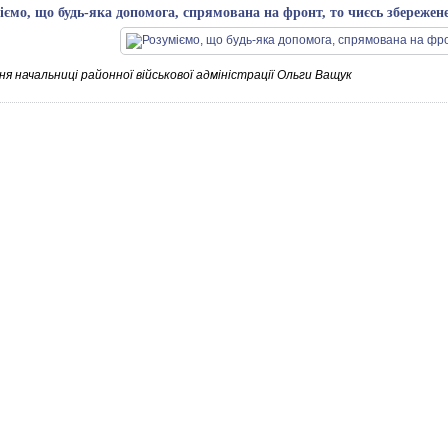
іємо, що будь-яка допомога, спрямована на фронт, то чиєсь збереже
я начальниці районної військової адміністрації Ольги Ващук