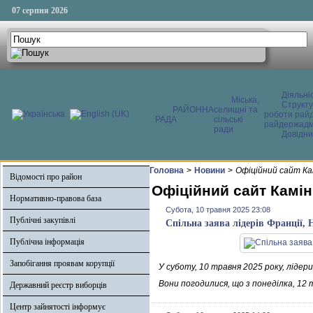
07 серпня 2026
Діяльні
Міська,
Структ
РАЙОННА
селищні та
роботи райд
РАДА
сільські
райдержадмі
ради
Довідни
Головна
>
Новини
>
Офіційний сайт Ка
Відомості про район
Офіційний сайт Камін
Нормативно-правова база
Субота, 10 травня 2025 23:08
Публічні закупівлі
Спільна заява лідерів Франції, 
Публічна інформація
Запобігання проявам корупції
У суботу, 10 травня 2025 року, лідери
Вони погодилися, що з понеділка, 12
Державний реєстр виборців
Центр зайнятості інформує