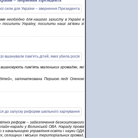
країни – звернення Президента
ме необхідно для нашого захисту в Україні в
посилити Україну, посилити наші зв’язки зі
і вшановують пам’ять маленьких громадян, які
 дітей», започаткована Першою леді Оленою
вітніх реформ – забезпечення безкоштовного
 онлайн-наради у Волинській ОВА. Нараду провів
о з начальницею управління освіти і науки ОДА
х, селищних і міських територіальних громад,