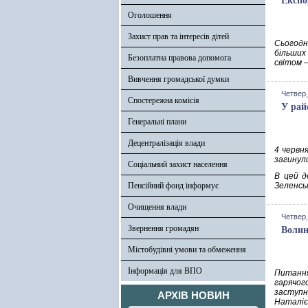
Експо
Оголошення
Захист прав та інтересів дітей
Сьогодн
більших
Безоплатна правова допомога
світом 
Вивчення громадської думки
Четвер,
Спостережна комісія
У рай
Генеральні плани
Децентралізація влади
4 червн
загинул
Соціальний захист населення
В цей д
Пенсійний фонд інформує
Зеленсь
Очищення влади
Четвер,
Звернення громадян
Волин
Містобудівні умови та обмеження
Інформація для ВПО
Питання
гарячого
заступн
АРХІВ НОВИН
Наталіє