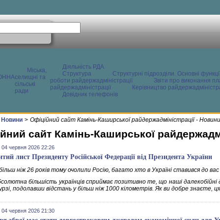
Діяльність РДА
Міська,
Структура
Структурні підрозділи. Основні функці
ОННА
селищні та
роботи райдержадміністрації
Звіти про виконання пл
сільські
райдержадміністрації
Керівництво райдержадміністра
ради
Довідник телефонів
Новини
>
Офіційний сайт Камінь-Каширської райдержадміністрації - Новин
йний сайт Камінь-Каширської райдержадмі
 04 червня 2026 22:26
итий лист Президенту Російської Федерації від Президента України
більш ніж 26 років тому очолили Росію, багато хто в Україні ставився до вас
бсолютна більшість українців сприймає позитивно те, що наші далекобійні
рзі, подолавши відстань у більш ніж 1000 кілометрів. Як ви добре знаєте, 
 04 червня 2026 21:30