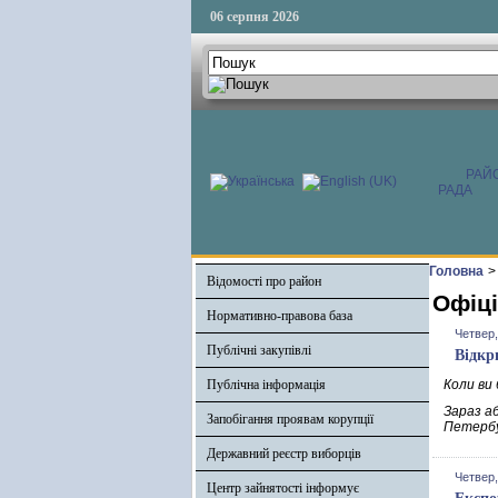
06 серпня 2026
РАЙ
РАДА
Головна
>
Відомості про район
Офіці
Нормативно-правова база
Четвер,
Публічні закупівлі
Відкр
Публічна інформація
Коли ви 
Зараз а
Запобігання проявам корупції
Петербу
Державний реєстр виборців
Четвер,
Центр зайнятості інформує