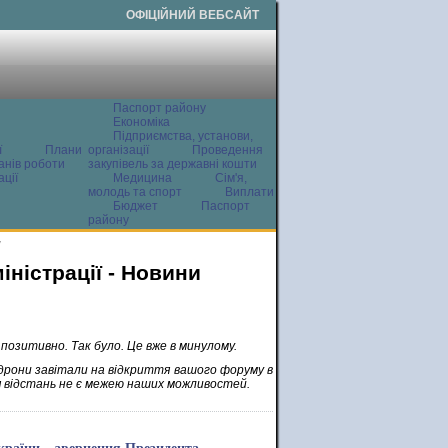
ОФІЦІЙНИЙ ВЕБСАЙТ
Паспорт району
Економіка
Підприємства, установи,
ї
Плани
організації
Проведення
анів роботи
закупівель за державні кошти
ції
Медицина
Сім'я,
молодь та спорт
Виплати
Бюджет
Паспорт
району
и
ністрації - Новини
 позитивно. Так було. Це вже в минулому.
 дрони завітали на відкриття вашого форуму в
ця відстань не є межею наших можливостей.