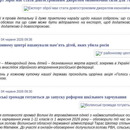
рт зброї має стати довгостроковим джерелом економічної сили для У
і я провів детальну й дуже практичну нараду щодо наших озброєнь: що са
 обсягах та що саме може бути відправлено на експорт, щоб додатково 
– додатково й довгостроково.
 04 червня 2026 09:36
онному центрі вшанували пам’ять дітей, яких убила росія
я – Міжнародний день дітей – безневинних жертв агресії, зокрема в Україн
и внаслідок збройного вторгнення російської федерації.
ень у кожному куточку нашої держави проходить щорічна акція «Голоси
кою.
 04 червня 2026 09:30
ські громади готуються до запуску реформи шкільного харчування
 готовності громад Волині до впровадження однієї з наймасштабніших ос
 харчування учнів 1-11 класів із 1 вересня 2026 року – обговорили під час
ик голови Волинської обласної державної адміністрації Тарас Шкітер спільн
ю Матвіюк. До участі в онлайн-обговоренні долучилися голови РВА, сільськи