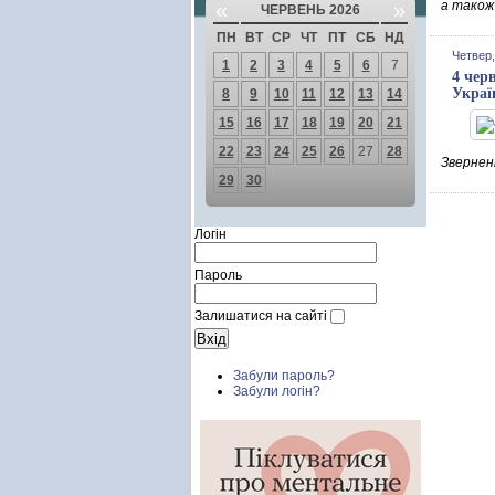
«
»
а також 
ЧЕРВЕНЬ 2026
ПН
ВТ
СР
ЧТ
ПТ
СБ
НД
Четвер,
1
2
3
4
5
6
7
4 чер
Украї
8
9
10
11
12
13
14
15
16
17
18
19
20
21
22
23
24
25
26
27
28
Зверненн
29
30
Логін
Пароль
Залишатися на сайті
Забули пароль?
Забули логін?