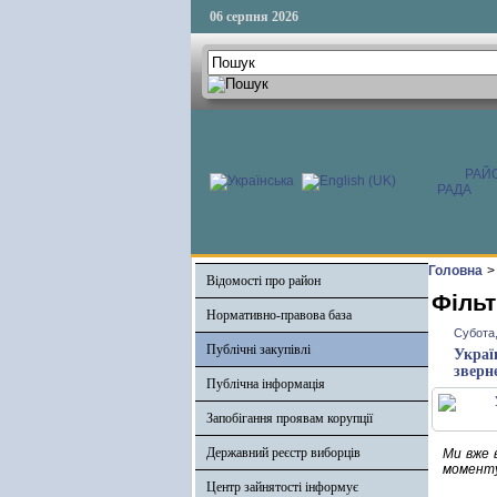
06 серпня 2026
РАЙ
РАДА
Головна
>
Відомості про район
Фільт
Нормативно-правова база
Субота,
Публічні закупівлі
Украї
зверн
Публічна інформація
Запобігання проявам корупції
Державний реєстр виборців
Ми вже в
моменту,
Центр зайнятості інформує