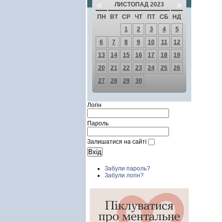
«
»
ЛИСТОПАД 2023
ПН
ВТ
СР
ЧТ
ПТ
СБ
НД
1
2
3
4
5
6
7
8
9
10
11
12
13
14
15
16
17
18
19
20
21
22
23
24
25
26
27
28
29
30
Логін
Пароль
Залишатися на сайті
Забули пароль?
Забули логін?