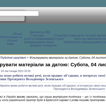
Діяльність РДА
Міська,
Структура
Структурні підрозділи. Основні функці
ОННА
селищні та
роботи райдержадміністрації
Звіти про виконання пл
сільські
райдержадміністрації
Керівництво райдержадміністра
ради
Довідник телефонів
Публічні закупівлі
>
Фільтрувати матеріали за датою: Субота, 04 листоп
рувати матеріали за датою: Субота, 04 ли
 04 листопада 2023 20:20
на може робити великі речі, коли працює обʼєднано, в інтересах своєї 
ення Президента Володимира Зеленського
сі в Україні маємо звикати, що наша внутрішня політика – це і є політика 
 коли український прапор буде в Брюсселі нарівні з усіма іншими прапорами 