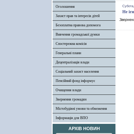
Субота,
Оголошення
Не іг
Захист прав та інтересів дітей
Зверненн
Безоплатна правова допомога
Вивчення громадської думки
Спостережна комісія
Генеральні плани
Децентралізація влади
Соціальний захист населення
Пенсійний фонд інформує
Очищення влади
Звернення громадян
Містобудівні умови та обмеження
Інформація для ВПО
АРХІВ НОВИН