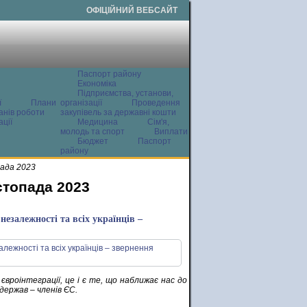
ОФІЦІЙНИЙ ВЕБСАЙТ
Паспорт району
Економіка
Підприємства, установи,
ї
Плани
організації
Проведення
анів роботи
закупівель за державні кошти
ції
Медицина
Сім'я,
молодь та спорт
Виплати
Бюджет
Паспорт
району
ада 2023
стопада 2023
незалежності та всіх українців –
євроінтеграції, це і є те, що наближає нас до
держав – членів ЄС.