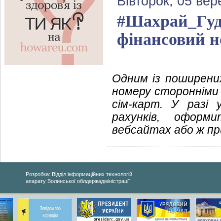
Вівторок, 05 вер
#Шахрай_Гудб
фінансовий н
Одним із поширени
номеру сторонніми 
сім-карт. У разі
рахунків, оформ
вебсайтах або ж пр
Розробка: Відділ інформаційних технологій
апарату Волинської облдержадміністрації