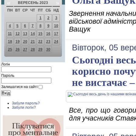
Ольга Ващук
«
»
ВЕРЕСЕНЬ 2023
ПН
ВТ
СР
ЧТ
ПТ
СБ
НД
Звернення начальни
1
2
3
військової адмініст
4
5
6
7
8
9
10
Ващук
11
12
13
14
15
16
17
18
19
20
21
22
23
24
Вівторок, 05 вер
25
26
27
28
29
30
Сьогодні вес
Логін
корисно почут
Пароль
не вистачає 
Залишатися на сайті
Забули пароль?
Забули логін?
Все, про що говори
для учасників Став