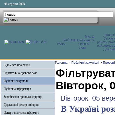
08 серпня 2026
Діяльні
Міська,
Структ
РАЙОННА
селищні та
роботи райд
РАДА
сільські
райдержадмі
ради
Довідни
Головна
>
Публічні закупівлі
>
Прозоріс
Відомості про район
Фільтруват
Нормативно-правова база
Публічні закупівлі
Вівторок, 
Публічна інформація
Вівторок, 05 вер
Запобігання проявам корупції
Державний реєстр виборців
В Україні ро
Центр зайнятості інформує