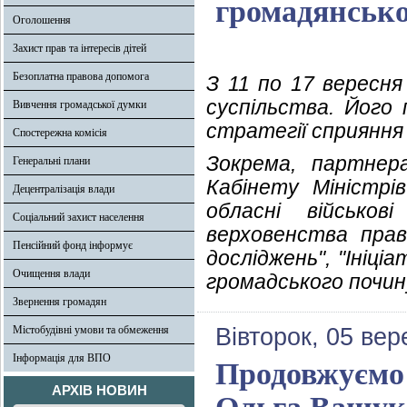
громадянсько
Оголошення
Захист прав та інтересів дітей
Безоплатна правова допомога
З 11 по 17 вересня
суспільства. Його 
Вивчення громадської думки
стратегії сприяння 
Спостережна комісія
Зокрема, партнер
Генеральні плани
Кабінету Міністрів
Децентралізація влади
обласні військов
Соціальний захист населення
верховенства прав
Пенсійний фонд інформує
досліджень", "Ініц
Очищення влади
громадського почин
Звернення громадян
Містобудівні умови та обмеження
Вівторок, 05 вер
Інформація для ВПО
Продовжуємо 
АРХІВ НОВИН