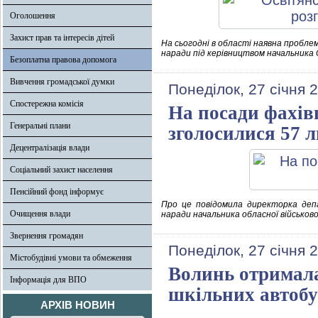
Оголошення
Захист прав та інтересів дітей
На сьогодні в області наявна пробле
наради під керівництвом начальника О
Безоплатна правова допомога
Вивчення громадської думки
Понеділок, 27 січня 
Спостережна комісія
На посади фахівц
Генеральні плани
зголосилися 57 
Децентралізація влади
Соціальний захист населення
Пенсійний фонд інформує
Про це повідомила директорка деп
Очищення влади
наради начальника обласної військово
Звернення громадян
Понеділок, 27 січня 
Містобудівні умови та обмеження
Волинь отримала
Інформація для ВПО
шкільних автобус
АРХІВ НОВИН