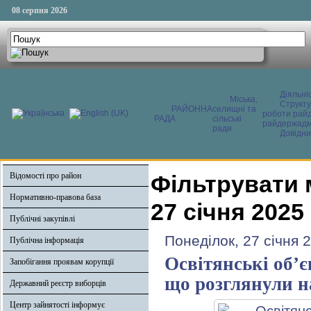
08 серпня 2026
Діяльні
Міська,
Структ
РАЙОННА
селищні та
роботи райд
РАДА
сільські
райдержадмі
ради
Довідни
Відомості про район
Фільтрувати 
Нормативно-правова база
27 січня 2025
Публічні закупівлі
Понеділок, 27 січня 
Публічна інформація
Освітянські об’
Запобігання проявам корупції
що розглянули н
Державний реєстр виборців
Центр зайнятості інформує