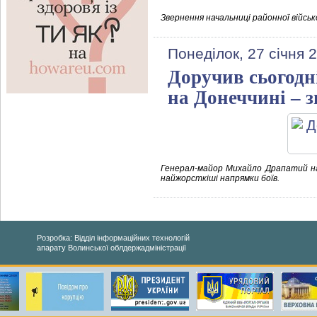
Звернення начальниці районної військ
Понеділок, 27 січня 
Доручив сьогодн
на Донеччині – 
Генерал-майор Михайло Драпатий на
найжорсткіші напрямки боїв.
Розробка: Відділ інформаційних технологій
апарату Волинської облдержадміністрації