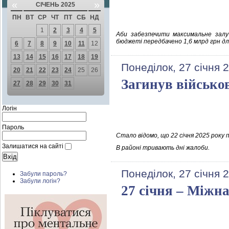
«
»
СІЧЕНЬ 2025
ПН
ВТ
СР
ЧТ
ПТ
СБ
НД
1
2
3
4
5
Аби забезпечити максимальне залуч
бюджеті передбачено 1,6 млрд грн дл
6
7
8
9
10
11
12
13
14
15
16
17
18
19
Понеділок, 27 січня 
20
21
22
23
24
25
26
Загинув військо
27
28
29
30
31
Логін
Пароль
Стало відомо, що 22 січня 2025 року 
Залишатися на сайті
В районі тривають дні жалоби.
Понеділок, 27 січня 
Забули пароль?
Забули логін?
27 січня – Міжн