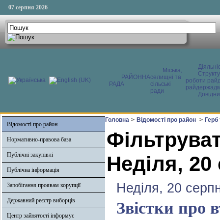
07 серпня 2026
Діяльні
Міська,
Структ
РАЙОННА
селищні та
роботи райд
РАДА
сільські
райдержадмі
ради
Довідни
Головна
>
Відомості про район
>
Герб
Відомості про район
Фільтруват
Нормативно-правова база
Публічні закупівлі
Неділя, 20
Публічна інформація
Неділя, 20 серп
Запобігання проявам корупції
Державний реєстр виборців
Звістки про 
Центр зайнятості інформує