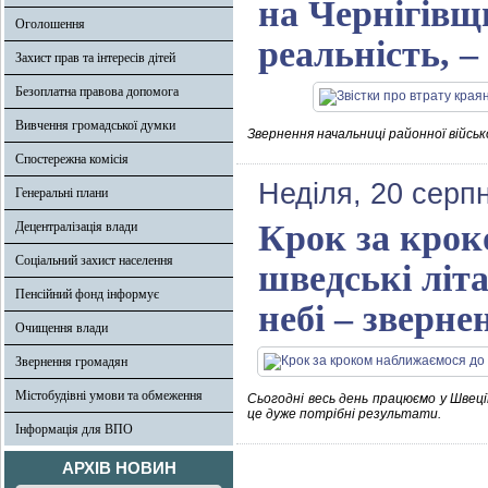
на Чернігівщ
Оголошення
реальність, 
Захист прав та інтересів дітей
Безоплатна правова допомога
Вивчення громадської думки
Звернення начальниці районної військ
Спостережна комісія
Неділя, 20 серп
Генеральні плани
Крок за крок
Децентралізація влади
Соціальний захист населення
шведські літ
Пенсійний фонд інформує
небі – зверн
Очищення влади
Звернення громадян
Містобудівні умови та обмеження
Сьогодні весь день працюємо у Швеції
це дуже потрібні результати.
Інформація для ВПО
АРХІВ НОВИН