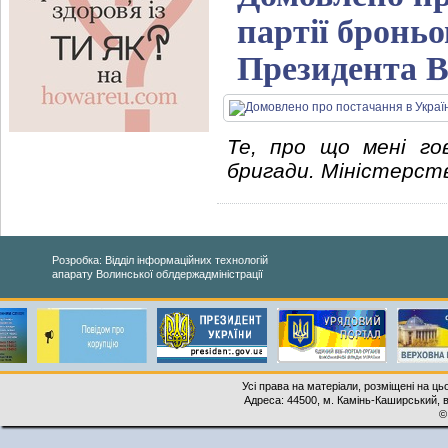
партії бронь
Президента В
Те, про що мені гов
бригади. Міністерств
Розробка: Відділ інформаційних технологій
апарату Волинської облдержадміністрації
Усі права на матеріали, розміщені на ць
Адреса: 44500, м. Камінь-Каширський, ву
©