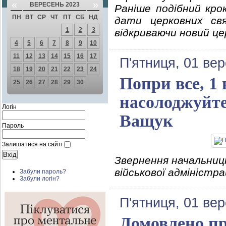
«
»
ВЕРЕСЕНЬ 2023
Раніше подібний кро
ПН
ВТ
СР
ЧТ
ПТ
СБ
НД
дати церковних св
1
2
3
відкриваючи новий це
4
5
6
7
8
9
10
11
12
13
14
15
16
17
П'ятниця, 01 ве
18
19
20
21
22
23
24
Попри все, 1 
25
26
27
28
29
30
насолоджуйте
Логін
Ващук
Пароль
Залишатися на сайті
Звернення начальниці
військової адміністр
Забули пароль?
Забули логін?
П'ятниця, 01 ве
Домовлено пр