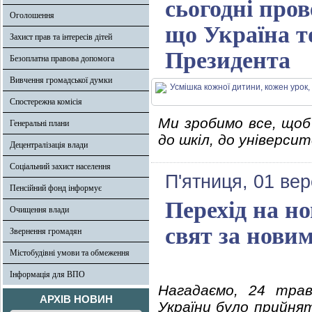
сьогодні пров
Оголошення
що Україна т
Захист прав та інтересів дітей
Президента
Безоплатна правова допомога
Вивчення громадської думки
Спостережна комісія
Ми зробимо все, щоб
Генеральні плани
до шкіл, до універси
Децентралізація влади
Соціальний захист населення
П'ятниця, 01 ве
Пенсійний фонд інформує
Перехід на н
Очищення влади
свят за нови
Звернення громадян
Містобудівні умови та обмеження
Інформація для ВПО
Нагадаємо, 24 трав
АРХІВ НОВИН
України було прийнят