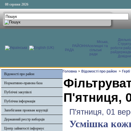
08 серпня 2026
Діяльні
Міська,
Структ
РАЙОННА
селищні та
роботи райд
РАДА
сільські
райдержадмі
ради
Довідни
Головна
>
Відомості про район
>
Герб
Відомості про район
Фільтруват
Нормативно-правова база
Публічні закупівлі
П'ятниця, 
Публічна інформація
П'ятниця, 01 ве
Запобігання проявам корупції
Державний реєстр виборців
Усмішка кожн
Центр зайнятості інформує