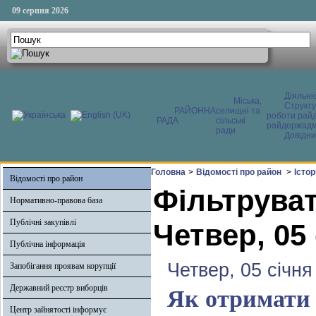
09 серпня 2026
Діяльні
Міська,
Структ
РАЙОННА
селищні та
роботи райд
РАДА
сільські
райдержадмі
ради
Довідни
Головна
>
Відомості про район
>
Істо
Відомості про район
Фільтруват
Нормативно-правова база
Публічні закупівлі
Четвер, 05
Публічна інформація
Четвер, 05 січня
Запобігання проявам корупції
Державний реєстр виборців
Як отримати 
Центр зайнятості інформує