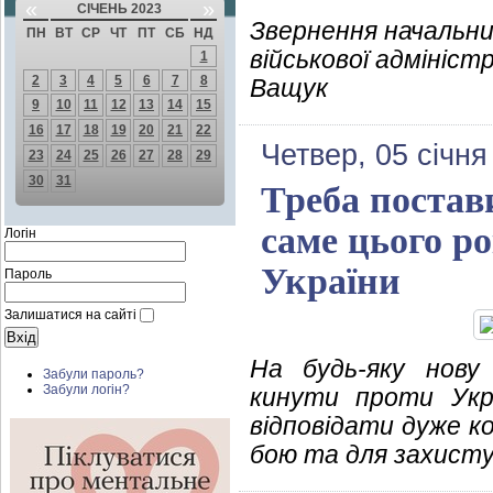
«
»
СІЧЕНЬ 2023
Звернення начальни
ПН
ВТ
СР
ЧТ
ПТ
СБ
НД
військової адмініст
1
2
3
4
5
6
7
8
Ващук
9
10
11
12
13
14
15
16
17
18
19
20
21
22
Четвер, 05 січня
23
24
25
26
27
28
29
30
31
Треба постави
саме цього р
Логін
України
Пароль
Залишатися на сайті
На будь-яку нову
Забули пароль?
Забули логін?
кинути проти Укр
відповідати дуже к
бою та для захисту 