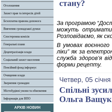
стану?
Оголошення
Захист прав та інтересів дітей
Безоплатна правова допомога
За програмою “Дост
можуть отримати 
Вивчення громадської думки
Розповідаємо, як с
Спостережна комісія
В умовах воєнного
Генеральні плани
ліки” як за електр
Децентралізація влади
служба здоров’я ві
Соціальний захист населення
форми рецепту.
Пенсійний фонд інформує
Очищення влади
Четвер, 05 січня
Звернення громадян
Спільні зусил
Містобудівні умови та обмеження
Ольга Ващук
Інформація для ВПО
АРХІВ НОВИН