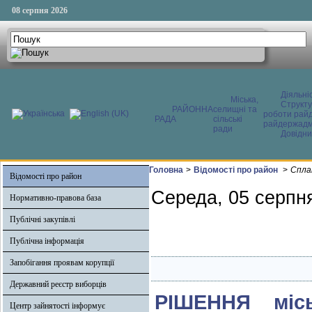
08 серпня 2026
Діяльні
Міська,
Структ
РАЙОННА
селищні та
роботи райд
РАДА
сільські
райдержадмі
ради
Довідни
Головна
>
Відомості про район
>
Спла
Відомості про район
Середа, 05 серпн
Нормативно-правова база
Публічні закупівлі
Публічна інформація
Запобігання проявам корупції
Державний реєстр виборців
РІШЕННЯ місь
Центр зайнятості інформує