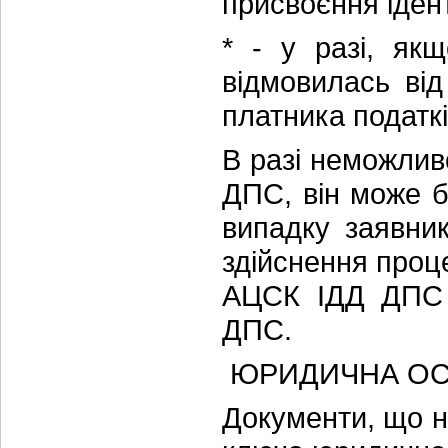
присвоєння іден
* - у разі, як
відмовилась від
платника податкі
В разі неможлив
ДПС, він може 
випадку заявник
здійснення проце
АЦСК ІДД ДПС т
ДПС.
ЮРИДИЧНА О
Документи, що н