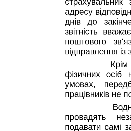
страхувальник 
адресу відповідн
днів до закінч
звітність вваж
поштового зв'я
відправлення із з
Крім того, п
фізичних осіб 
умовах, перед
працівників не п
Водночас, фі
провадять нез
подавати самі з