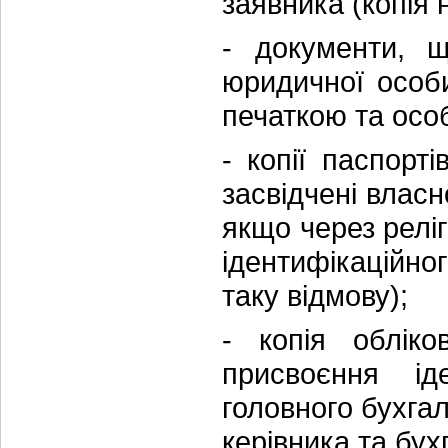
заявника (копія 
- документи, щ
юридичної особи
печаткою та осо
- копії паспорті
засвідчені власн
якщо через релі
ідентифікаційног
таку відмову);
- копія обліко
присвоєння ід
головного бухга
керівника та бух