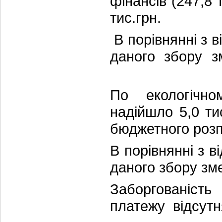
фінансів (247,8
тис.грн.
В порівнянні з 
даного збо
По екологічно
надійшло 5,0 т
бюджетного розпи
В порівнянні з 
даного збору з
Заборгованість
платежу відсутн