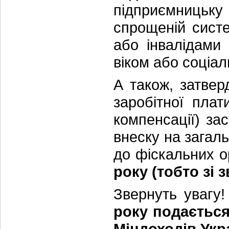
підприємницьку 
спрощеній систе
або інвалідами
віком або соціа
А також, затве
заробітної плат
компенсації) за
внеску на загал
до фіскальних о
року
(тобто зі 
Звернуть увагу
року подаєтьс
Міндоходів Укра