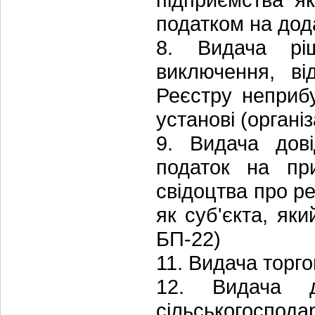
податком на дода
8. Видача рі
виключення, ві
Реєстру неприбу
установі (органі
9. Видача дов
податок на при
свідоцтва про ре
як суб'єкта, як
БП-22)
11. Видача торго
12. Видача д
сільськогоспод