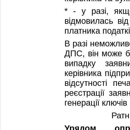
* - у разі, як
відмовилась від
платника податкі
В разі неможлив
ДПС, він може 
випадку заявн
керівника підпр
відсутності пе
реєстрації зая
генерації ключі
Ратні
Урядом опр