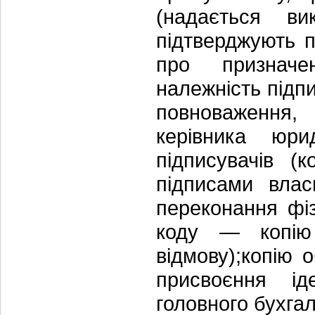
(надається ви
підтверджують п
про призначе
належність підп
повноваження,
керівника юри
підписувачів (к
підписами влас
переконання фіз
коду — копію 
відмову);копію 
присвоєння ід
головного бухга