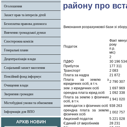
району про вст
Оголошення
Захист прав та інтересів дітей
Безоплатна правова допомога
Виконання розрахункової бази зі збор
Вивчення громадської думки
Факт мин
Спостережна комісія
рок
Податок
п.р. 
Генеральні плани
міс)
2
Децентралізація влади
ПДФО
30 196 534
Прибуток
177 311
Соціальний захист населення
Транспорт
2 083
Плата за надра
21 872
Пенсійний фонд інформує
Плата за землю з
2 790 307
юридичних осіб, в т.ч.
Очищення влади
зем .з юридичних осіб
1 697 969
орендна плата юрид.осіб
1 092 338
Звернення громадян
Плата за землю з фізичних
1 941 020
осіб, в т.ч.
Містобудівні умови та обмеження
земподаток з фізичних осіб
938 263
орендна плата за землю
Інформація для ВПО
1 002 757
фізичних осіб
Акцизний податок
5 221 028
АРХІВ НОВИН
Єдиний с/г виробників
28 231