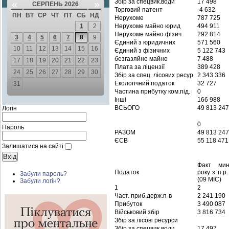
Збір за спецвик.води
17 498
«
»
СЕРПЕНЬ 2026
Торговий патент
-4 632
ПН
ВТ
СР
ЧТ
ПТ
СБ
НД
Нерухоме
787 725
1
2
Нерухоме майно юрид
494 911
Нерухоме майно фізич
292 814
3
4
5
6
7
8
9
Єдиний з юридичних
571 560
10
11
12
13
14
15
16
Єдиний з фізичних
5 122 743
безгазяйне майно
7 488
17
18
19
20
21
22
23
Плата за ліцензії
389 428
24
25
26
27
28
29
30
Збір за спец. лісових ресур
2 343 336
Екологічний податок
32 727
31
Частина прибутку ком.під.
0
Інші
166 988
ВСЬОГО
49 813 247
Логін
0
Пароль
РАЗОМ
49 813 247
ЄСВ
55 118 471
Залишатися на сайті
Факт мин
Податок
року з 
Забули пароль?
(09 МІС)
Забули логін?
1
2
Част. приб.держ.п-в
2 241 190
Прибуток
3 490 087
Військовий збір
3 816 734
Збір за лісові ресурси
Збір за спецвик води
17 497