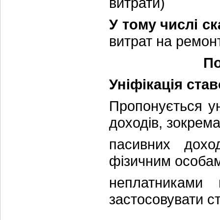
витрати)
У тому числі с
витрат на ремон
По
Уніфікація ста
Пропонується ун
доходів, зокрема
пасивних доход
фізичним особа
неплатниками
застосовувати 