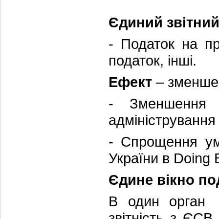
Єдиний звітний
- Податок на п
податок, інші.
Ефект
– зменшенн
- Зменшення 
адміністрування 
- Спрощення ум
України в Doing 
Єдине вікно по
В один орган (
звітність з ЄСВ