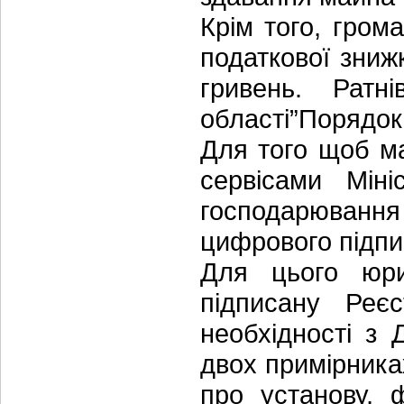
Крім того, гро
податкової зниж
гривень. Ратн
області”Порядо
Для того щоб ма
сервісами Міні
господарюван
цифрового підпи
Для цього юри
підписану Реє
необхідності з 
двох примірника
про установу, 