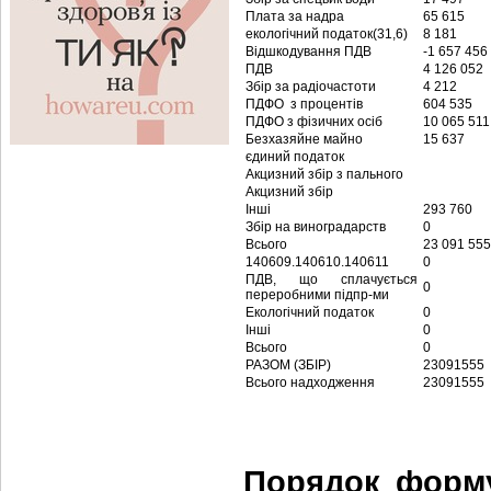
Плата за надра
65 615
екологічний податок(31,6)
8 181
Відшкодування ПДВ
-1 657 456
ПДВ
4 126 052
Збір за радіочастоти
4 212
ПДФО з процентів
604 535
ПДФО з фізичних осіб
10 065 511
Безхазяйне майно
15 637
єдиний податок
Акцизний збiр з пального
Акцизний збiр
Інші
293 760
Збір на виноградарств
0
Всього
23 091 555
140609.140610.140611
0
ПДВ, що сплачується
0
переробними підпр-ми
Екологічний податок
0
Інші
0
Всього
0
РАЗОМ (ЗБІР)
23091555
Всього надходження
23091555
Порядок форму