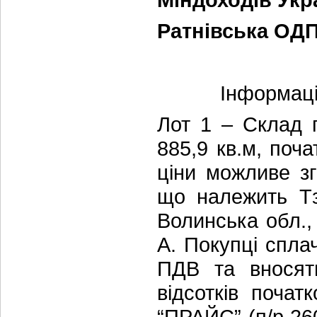
Ратнівська ОДП
Інформаці
Лот 1 – Склад г
885,9 кв.м, поч
ціни можливе з
що належить Tз
Волинська обл.,
А. Покупці сплач
ПДВ та вносят
відсотків поча
“ПРАЙС” (п/р 2