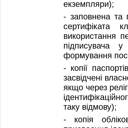
екземпляри);
- заповнена та
сертифіката к
використання п
підписувача 
формування поси
- копії паспорті
засвідчені власн
якщо через релі
ідентифікаційног
таку відмову);
- копія обліко