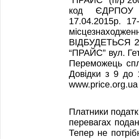
код ЄДРПОУ
17.04.2015р. 1
місцезнаходж
ВІДБУДЕТЬСЯ 21
“ПРАЙС” вул. Гет
Переможець спл
Довідки з 9 до 
www.price.org.ua
Платники податк
перевагах подан
Тепер не потрібн