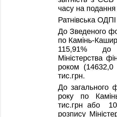
часу на подання 
Ратнівська ОДПІ 
До Зведеного фо
по Камінь-Кашир
115,91% до пр
Міністерства фі
роком (14632,0
тис.грн.
До загального 
року по Камін
тис.грн або 10
розпису Міністер