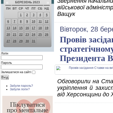
Звернення начальни
«
»
БЕРЕЗЕНЬ 2023
військової адмініст
ПН
ВТ
СР
ЧТ
ПТ
СБ
НД
Ващук
1
2
3
4
5
6
7
8
9
10
11
12
Вівторок, 28 бер
13
14
15
16
17
18
19
20
21
22
23
24
25
26
Провів засіда
27
28
29
30
31
стратегічном
Логін
Президента В
Пароль
Залишатися на сайті
Обговорили на Ста
Забули пароль?
укріплення й захи
Забули логін?
від Херсонщини до 