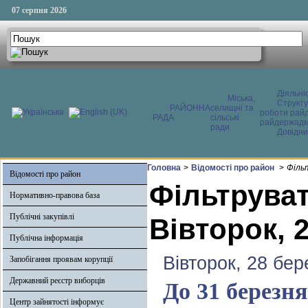
07 серпня 2026
Діяльні
Міська,
Структ
РАЙОННА
селищні та
роботи райд
РАДА
сільські
райдержадмі
ради
Довідни
Головна
>
Відомості про район
>
Філь
Відомості про район
Фільтруват
Нормативно-правова база
Публічні закупівлі
Вівторок, 
Публічна інформація
Вівторок, 28 бер
Запобігання проявам корупції
Державний реєстр виборців
До 31 березня
Центр зайнятості інформує