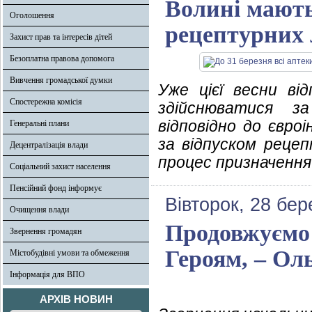
Волині мають
Оголошення
рецептурних л
Захист прав та інтересів дітей
Безоплатна правова допомога
Вивчення громадської думки
Уже цієї весни від
Спостережна комісія
здійснюватися з
відповідно до євро
Генеральні плани
за відпуском рецеп
Децентралізація влади
процес призначення
Соціальний захист населення
Пенсійний фонд інформує
Вівторок, 28 бер
Очищення влади
Продовжуємо
Звернення громадян
Героям, – Ол
Містобудівні умови та обмеження
Інформація для ВПО
АРХІВ НОВИН