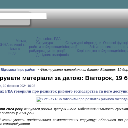
Діяльність РДА
Міська,
Структура
Структурні підрозділи. Основні функці
ОННА
селищні та
роботи райдержадміністрації
Звіти про виконання пл
сільські
райдержадміністрації
Керівництво райдержадміністра
ради
Довідник телефонів
Відомості про район
>
Фільтрувати матеріали за датою: Вівторок, 19 бе
рувати матеріали за датою: Вівторок, 19 
к, 19 березня 2024 16:02
нах РВА говорили про розвиток рибного господарства та його доступн
зня 2024 року
відбулася робоча зустріч щодо здійснення діяльності суб’єк
х області у 2024 році.
і взяли участь представники компетентних структур обласного та райо
го самоврядування.