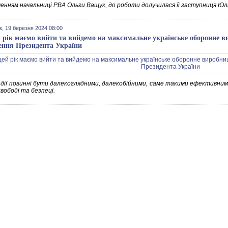
ченням начальниці РВА Ольги Ващук, до роботи долучилася її заступниця Юл
к, 19 березня 2024 08:00
й рік маємо вийти та вийдемо на максимальне українське оборонне ви
ення Президента України
 дії повинні бути далекоглядними, далекобійними, саме такими ефективними,
вободі та безпеці.