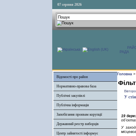
07 серпня 2026
РАЙ
РАДА
Головна
>
Відомості про район
Фільт
Нормативно-правова база
Вівторо
Публічні закупівлі
У сті
Публічна інформація
Запобігання проявам корупції
19 бере
об’єкта
Державний реєстр виборців
У заход
місцево
Центр зайнятості інформує