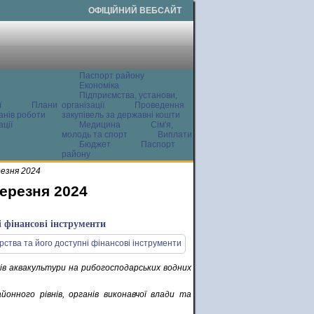
ОФІЦІЙНИЙ ВЕБСАЙТ
Паспорт району
Економіка
Підприємства, установи,
ї
Плани
організації
Проведення
анів роботи
закупівель за державні кошти
ції
Медицина
Сім'я,
молодь та спорт
Виплати
Бюджет
Паспорт
району
резня 2024
березня 2024
і фінансові інструменти
тів аквакультури на рибогосподарських водних
нного рівнів, органів виконавчої влади та