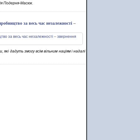
ія Подерня-Масюк.
робництво за весь час незалежності –
 які дадуть змогу всім вільним націям і надалі