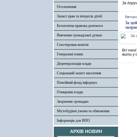
За дору
Оголошення
Захист прав та інтересів дітей
Вівторо
За це
Безоплатна правова допомога
зверн
Вивчення громадської думки
Спостережна комісія
Всі наші
Генеральні плани
жити у с
Децентралізація влади
Соціальний захист населення
Пенсійний фонд інформує
Очищення влади
Звернення громадян
Містобудівні умови та обмеження
Інформація для ВПО
АРХІВ НОВИН