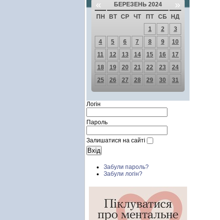
«
»
БЕРЕЗЕНЬ 2024
ПН
ВТ
СР
ЧТ
ПТ
СБ
НД
1
2
3
4
5
6
7
8
9
10
11
12
13
14
15
16
17
18
19
20
21
22
23
24
25
26
27
28
29
30
31
Логін
Пароль
Залишатися на сайті
Забули пароль?
Забули логін?