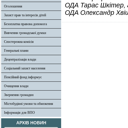
ОДА Тарас Шкітер, 
Оголошення
ОДА Олександр Хві
Захист прав та інтересів дітей
Безоплатна правова допомога
Вивчення громадської думки
Спостережна комісія
Генеральні плани
Децентралізація влади
Соціальний захист населення
Пенсійний фонд інформує
Очищення влади
Звернення громадян
Містобудівні умови та обмеження
Інформація для ВПО
АРХІВ НОВИН