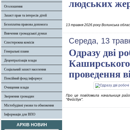
людських же
Оголошення
Захист прав та інтересів дітей
Безоплатна правова допомога
13 травня 2026 року Волинська обла
Вивчення громадської думки
Середа, 13 трав
Спостережна комісія
Одразу дві ро
Генеральні плани
Каширського 
Децентралізація влади
Соціальний захист населення
проведення в
Пенсійний фонд інформує
Очищення влади
Про це повідомила начальниця районн
Звернення громадян
"Фейсбук".
Містобудівні умови та обмеження
Інформація для ВПО
АРХІВ НОВИН