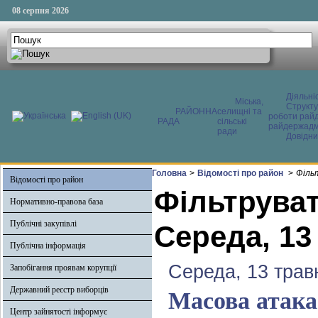
08 серпня 2026
Діяльні
Міська,
Структ
РАЙОННА
селищні та
роботи райд
РАДА
сільські
райдержадмі
ради
Довідни
Головна
>
Відомості про район
>
Філь
Відомості про район
Фільтруват
Нормативно-правова база
Публічні закупівлі
Середа, 13
Публічна інформація
Середа, 13 трав
Запобігання проявам корупції
Державний реєстр виборців
Масова атака
Центр зайнятості інформує