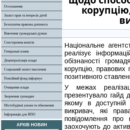
корупцію
Оголошення
Захист прав та інтересів дітей
в
Безоплатна правова допомога
Вивчення громадської думки
Спостережна комісія
Національне агентст
Генеральні плани
реалізує інформаці
обізнаності грома
Децентралізація влади
корупцію, правових 
Соціальний захист населення
позитивного ставленн
Пенсійний фонд інформує
У межах реалізац
Очищення влади
презентувало гайд д
Звернення громадян
якому в доступній 
Містобудівні умови та обмеження
викривач, які прав
Інформація для ВПО
повідомлення про 
АРХІВ НОВИН
заохочують до актив