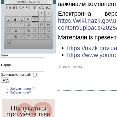
«
»
СЕРПЕНЬ 2026
важливим компонент
ПН
ВТ
СР
ЧТ
ПТ
СБ
НД
Електронна ве
1
2
3
4
5
6
7
8
9
https://wiki.nazk.gov.
10
11
12
13
14
15
16
content/uploads/202
17
18
19
20
21
22
23
Матеріали із презента
24
25
26
27
28
29
30
31
https://nazk.gov.u
https://www.yout
Логін
Пароль
Переглядів
893
Залишатися на сайті
Забули пароль?
Забули логін?