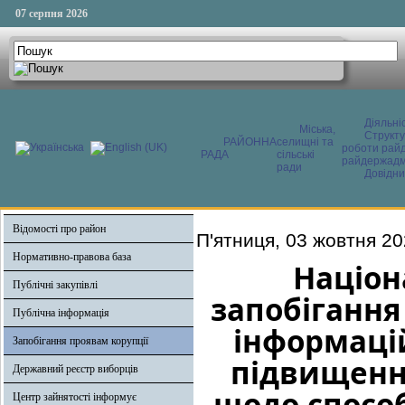
07 серпня 2026
Діяльні
Міська,
Структ
РАЙОННА
селищні та
роботи райд
РАДА
сільські
райдержадмі
ради
Довідни
Відомості про район
П'ятниця, 03 жовтня 20
Нормативно-правова база
Націон
Публічні закупівлі
запобігання 
Публічна інформація
інформацій
Запобігання проявам корупції
підвищення
Державний реєстр виборців
щодо способ
Центр зайнятості інформує