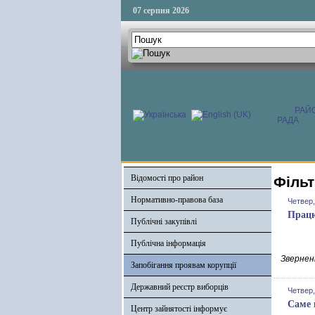
07 серпня 2026
РАЙ
РАДА
Відомості про район
Фільт
Нормативно-правова база
Четвер,
Працю
Публічні закупівлі
Публічна інформація
Зверненн
Запобігання проявам корупції
Державний реєстр виборців
Четвер,
Саме 
Центр зайнятості інформує