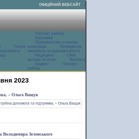
ОФІЦІЙНИЙ ВЕБСАЙТ
Паспорт району
Економіка
Підприємства, установи,
ї
Плани
організації
Проведення
анів роботи
закупівель за державні кошти
ції
Медицина
Сім'я,
молодь та спорт
Виплати
Бюджет
Паспорт
району
авня 2023
мка, – Ольга Ващук
та Володимира Зеленського