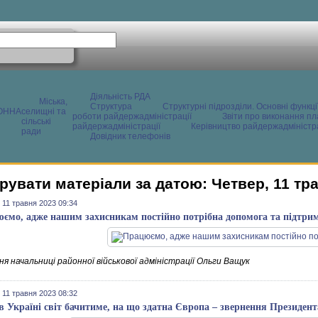
Діяльність РДА
Міська,
Структура
Структурні підрозділи. Основні функці
ОННА
селищні та
роботи райдержадміністрації
Звіти про виконання пл
сільські
райдержадміністрації
Керівництво райдержадміністра
ради
Довідник телефонів
рувати матеріали за датою: Четвер, 11 тр
 11 травня 2023 09:34
ємо, адже нашим захисникам постійно потрібна допомога та підтри
я начальниці районної військової адміністрації Ольги Ващук
 11 травня 2023 08:32
в Україні світ бачитиме, на що здатна Європа – звернення Президен