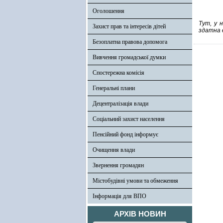
Оголошення
Тут, у 
Захист прав та інтересів дітей
здатна 
Безоплатна правова допомога
Вивчення громадської думки
Спостережна комісія
Генеральні плани
Децентралізація влади
Соціальний захист населення
Пенсійний фонд інформує
Очищення влади
Звернення громадян
Містобудівні умови та обмеження
Інформація для ВПО
АРХІВ НОВИН