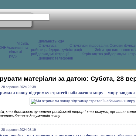
Діяльність РДА
Міська,
Структура
Структурні підрозділи. Основні функці
ОННА
селищні та
роботи райдержадміністрації
Звіти про виконання пл
сільські
райдержадміністрації
Керівництво райдержадміністра
ради
Довідник телефонів
рувати матеріали за датою: Субота, 28 ве
 28 вересня 2024 22:39
римали повну підтримку стратегії наближення миру – миру завдяки 
сім, хто допомагає зупиняти російський терор і хто розуміє, що лише сил
ватись базових документів світу.
 28 вересня 2024 08:19
іємо, що будь-яка допомога, спрямована на фронт, то чиєсь збереже