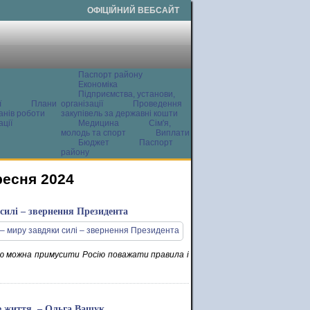
ОФІЦІЙНИЙ ВЕБСАЙТ
Паспорт району
Економіка
Підприємства, установи,
ї
Плани
організації
Проведення
анів роботи
закупівель за державні кошти
ції
Медицина
Сім'я,
молодь та спорт
Виплати
Бюджет
Паспорт
району
ресня 2024
силі – звернення Президента
ою можна примусити Росію поважати правила і
не життя, – Ольга Ващук