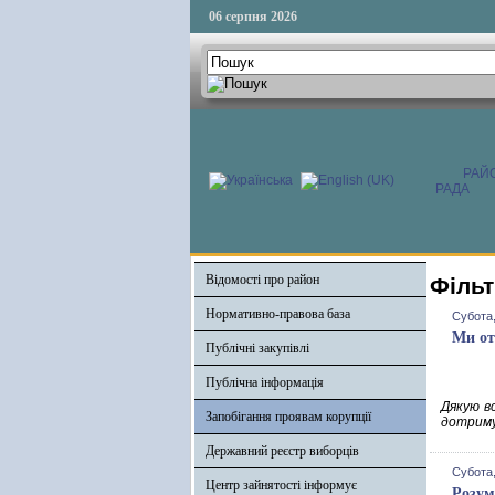
06 серпня 2026
РАЙ
РАДА
Відомості про район
Фільт
Нормативно-правова база
Субота,
Ми от
Публічні закупівлі
Публічна інформація
Дякую в
Запобігання проявам корупції
дотриму
Державний реєстр виборців
Субота,
Центр зайнятості інформує
Розум