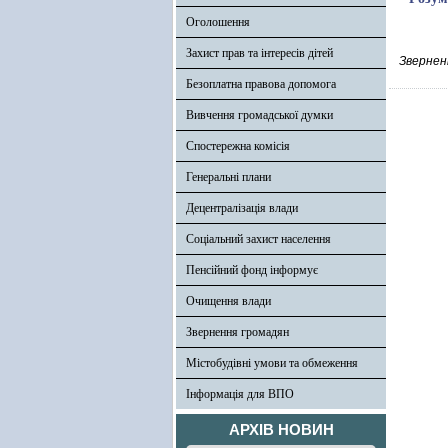
Оголошення
Захист прав та інтересів дітей
Зверненн
Безоплатна правова допомога
Вивчення громадської думки
Спостережна комісія
Генеральні плани
Децентралізація влади
Соціальний захист населення
Пенсійний фонд інформує
Очищення влади
Звернення громадян
Містобудівні умови та обмеження
Інформація для ВПО
АРХІВ НОВИН